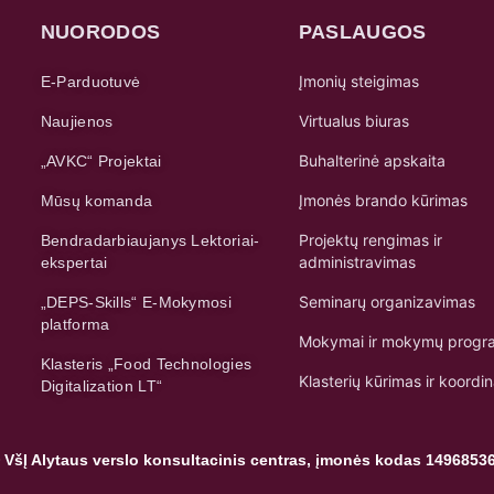
NUORODOS
PASLAUGOS
Įmonių steigimas
E-Parduotuvė
Virtualus biuras
Naujienos
Buhalterinė apskaita
„AVKC“ Projektai
Įmonės brando kūrimas
Mūsų komanda
Projektų rengimas ir
Bendradarbiaujanys Lektoriai-
administravimas
ekspertai
Seminarų organizavimas
„DEPS-Skills“ E-Mokymosi
platforma
Mokymai ir mokymų progr
Klasteris „Food Technologies
Klasterių kūrimas ir koordi
Digitalization LT“
 VšĮ Alytaus verslo konsultacinis centras, įmonės kodas 1496853