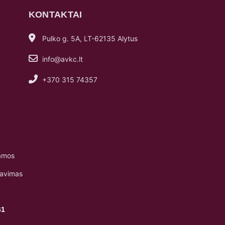
KONTAKTAI
Pulko g. 5A, LT-62135 Alytus
info@avkc.lt
+370 315 74357
amos
navimas
61