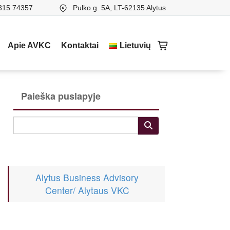
315 74357
Pulko g. 5A, LT-62135 Alytus
Apie AVKC
Kontaktai
Lietuvių
Paieška puslapyje
Alytus Business Advisory
Center/ Alytaus VKC