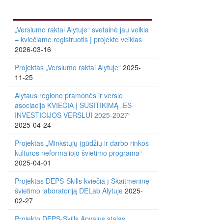
„Verslumo raktai Alytuje“ svetainė jau veikia
– kviečiame registruotis į projekto veiklas
2026-03-16
Projektas „Verslumo raktai Alytuje“
2025-
11-25
Alytaus regiono pramonės ir verslo
asociacija KVIEČIA Į SUSITIKIMĄ „ES
INVESTICIJOS VERSLUI 2025-2027“
2025-04-24
Projektas „Minkštųjų įgūdžių ir darbo rinkos
kultūros neformaliojo švietimo programa“
2025-04-01
Projektas DEPS-Skills kviečia į Skaitmeninę
švietimo laboratoriją DELab Alytuje
2025-
02-27
Projekto DEPS-Skills Apvalus stalas