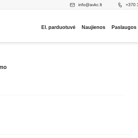
info@avkc.lt
+370 
El. parduotuvė
Naujienos
Paslaugos
ymo