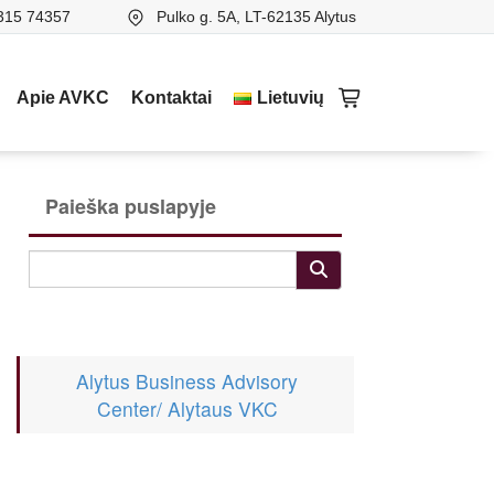
315 74357
Pulko g. 5A, LT-62135 Alytus
Apie AVKC
Kontaktai
Lietuvių
Paieška puslapyje
Alytus Business Advisory
Center/ Alytaus VKC