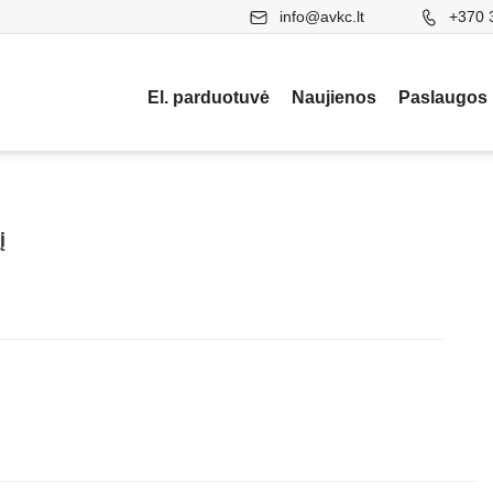
info@avkc.lt
+370 
El. parduotuvė
Naujienos
Paslaugos
į