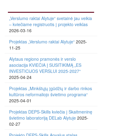
„Verslumo raktai Alytuje“ svetainė jau veikia
– kviečiame registruotis į projekto veiklas
2026-03-16
Projektas „Verslumo raktai Alytuje“
2025-
11-25
Alytaus regiono pramonės ir verslo
asociacija KVIEČIA Į SUSITIKIMĄ „ES
INVESTICIJOS VERSLUI 2025-2027“
2025-04-24
Projektas „Minkštųjų įgūdžių ir darbo rinkos
kultūros neformaliojo švietimo programa“
2025-04-01
Projektas DEPS-Skills kviečia į Skaitmeninę
švietimo laboratoriją DELab Alytuje
2025-
02-27
Projekto DEPS-Skills Apvalus stalas