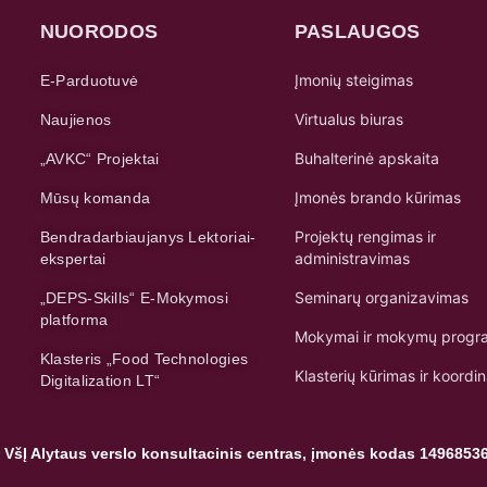
NUORODOS
PASLAUGOS
Įmonių steigimas
E-Parduotuvė
Virtualus biuras
Naujienos
Buhalterinė apskaita
„AVKC“ Projektai
Įmonės brando kūrimas
Mūsų komanda
Projektų rengimas ir
Bendradarbiaujanys Lektoriai-
administravimas
ekspertai
Seminarų organizavimas
„DEPS-Skills“ E-Mokymosi
platforma
Mokymai ir mokymų progr
Klasteris „Food Technologies
Klasterių kūrimas ir koordi
Digitalization LT“
 VšĮ Alytaus verslo konsultacinis centras, įmonės kodas 1496853