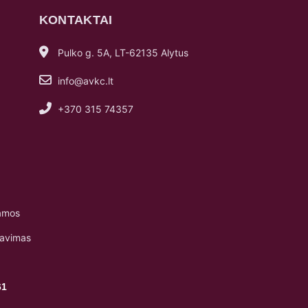
KONTAKTAI
Pulko g. 5A, LT-62135 Alytus
info@avkc.lt
+370 315 74357
amos
navimas
61