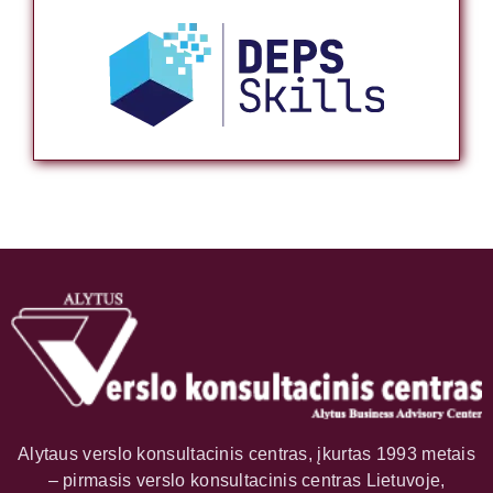
Alytaus verslo konsultacinis centras, įkurtas 1993 metais
– pirmasis verslo konsultacinis centras Lietuvoje,