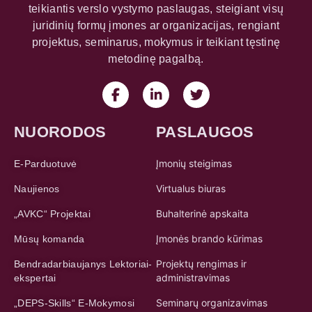
teikiantis verslo vystymo paslaugas, steigiant visų
juridinių formų įmones ar organizacijas, rengiant
projektus, seminarus, mokymus ir teikiant tęstinę
metodinę pagalbą.
NUORODOS
PASLAUGOS
Įmonių steigimas
E-Parduotuvė
Virtualus biuras
Naujienos
Buhalterinė apskaita
„AVKC“ Projektai
Įmonės brando kūrimas
Mūsų komanda
Projektų rengimas ir
Bendradarbiaujanys Lektoriai-
administravimas
ekspertai
Seminarų organizavimas
„DEPS-Skills“ E-Mokymosi