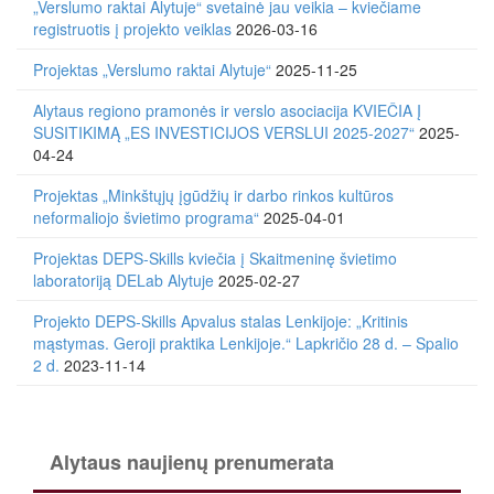
„Verslumo raktai Alytuje“ svetainė jau veikia – kviečiame
registruotis į projekto veiklas
2026-03-16
Projektas „Verslumo raktai Alytuje“
2025-11-25
Alytaus regiono pramonės ir verslo asociacija KVIEČIA Į
SUSITIKIMĄ „ES INVESTICIJOS VERSLUI 2025-2027“
2025-
04-24
Projektas „Minkštųjų įgūdžių ir darbo rinkos kultūros
neformaliojo švietimo programa“
2025-04-01
Projektas DEPS-Skills kviečia į Skaitmeninę švietimo
laboratoriją DELab Alytuje
2025-02-27
Projekto DEPS-Skills Apvalus stalas Lenkijoje: „Kritinis
mąstymas. Geroji praktika Lenkijoje.“ Lapkričio 28 d. – Spalio
2 d.
2023-11-14
Alytaus naujienų prenumerata