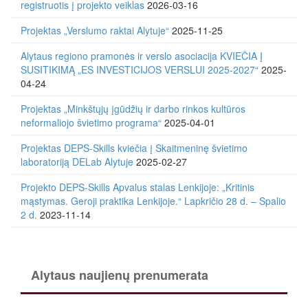
registruotis į projekto veiklas
2026-03-16
Projektas „Verslumo raktai Alytuje“
2025-11-25
Alytaus regiono pramonės ir verslo asociacija KVIEČIA Į
SUSITIKIMĄ „ES INVESTICIJOS VERSLUI 2025-2027“
2025-
04-24
Projektas „Minkštųjų įgūdžių ir darbo rinkos kultūros
neformaliojo švietimo programa“
2025-04-01
Projektas DEPS-Skills kviečia į Skaitmeninę švietimo
laboratoriją DELab Alytuje
2025-02-27
Projekto DEPS-Skills Apvalus stalas Lenkijoje: „Kritinis
mąstymas. Geroji praktika Lenkijoje.“ Lapkričio 28 d. – Spalio
2 d.
2023-11-14
Alytaus naujienų prenumerata