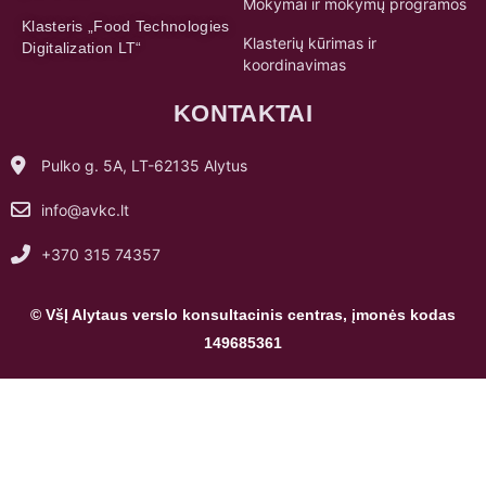
Mokymai ir mokymų programos
Klasteris „Food Technologies
Klasterių kūrimas ir
Digitalization LT“
koordinavimas
KONTAKTAI
Pulko g. 5A, LT-62135 Alytus
info@avkc.lt
+370 315 74357
© VšĮ Alytaus verslo konsultacinis centras, įmonės kodas
149685361