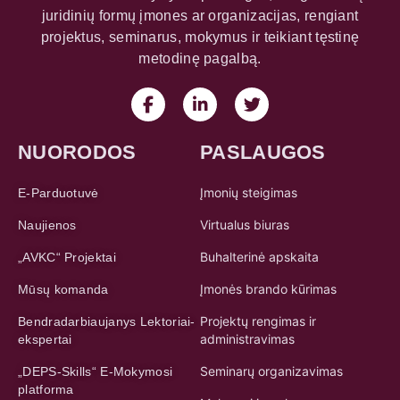
juridinių formų įmones ar organizacijas, rengiant
projektus, seminarus, mokymus ir teikiant tęstinę
metodinę pagalbą.
NUORODOS
PASLAUGOS
Įmonių steigimas
E-Parduotuvė
Virtualus biuras
Naujienos
Buhalterinė apskaita
„AVKC“ Projektai
Įmonės brando kūrimas
Mūsų komanda
Projektų rengimas ir
Bendradarbiaujanys Lektoriai-
administravimas
ekspertai
Seminarų organizavimas
„DEPS-Skills“ E-Mokymosi
platforma