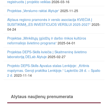
registruotis į projekto veiklas
2026-03-16
Projektas „Verslumo raktai Alytuje“
2025-11-25
Alytaus regiono pramonės ir verslo asociacija KVIEČIA Į
SUSITIKIMĄ „ES INVESTICIJOS VERSLUI 2025-2027“
2025-
04-24
Projektas „Minkštųjų įgūdžių ir darbo rinkos kultūros
neformaliojo švietimo programa“
2025-04-01
Projektas DEPS-Skills kviečia į Skaitmeninę švietimo
laboratoriją DELab Alytuje
2025-02-27
Projekto DEPS-Skills Apvalus stalas Lenkijoje: „Kritinis
mąstymas. Geroji praktika Lenkijoje.“ Lapkričio 28 d. – Spalio
2 d.
2023-11-14
Alytaus naujienų prenumerata