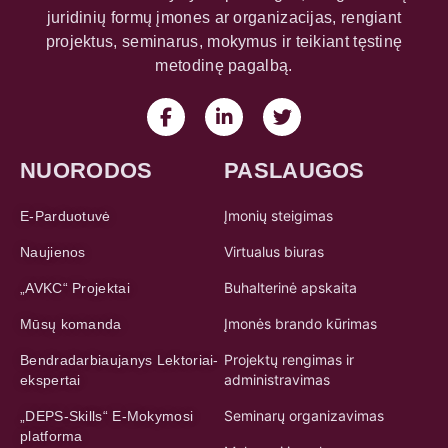
juridinių formų įmones ar organizacijas, rengiant
projektus, seminarus, mokymus ir teikiant tęstinę
metodinę pagalbą.
NUORODOS
PASLAUGOS
Įmonių steigimas
E-Parduotuvė
Virtualus biuras
Naujienos
Buhalterinė apskaita
„AVKC“ Projektai
Įmonės brando kūrimas
Mūsų komanda
Projektų rengimas ir
Bendradarbiaujanys Lektoriai-
administravimas
ekspertai
Seminarų organizavimas
„DEPS-Skills“ E-Mokymosi
platforma