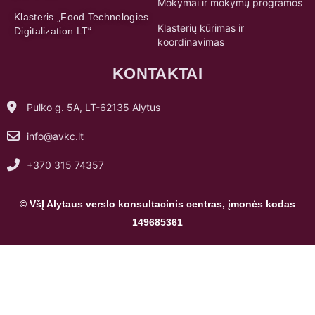
Mokymai ir mokymų programos
Klasteris „Food Technologies
Klasterių kūrimas ir
Digitalization LT“
koordinavimas
KONTAKTAI
Pulko g. 5A, LT-62135 Alytus
info@avkc.lt
+370 315 74357
© VšĮ Alytaus verslo konsultacinis centras, įmonės kodas
149685361