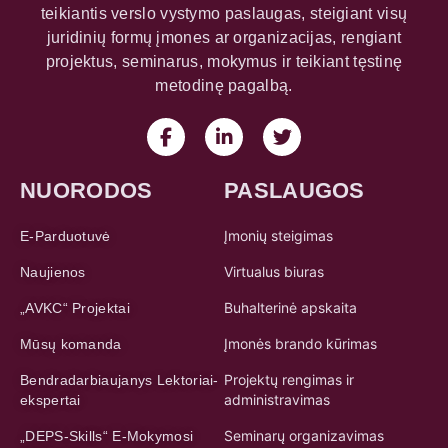
teikiantis verslo vystymo paslaugas, steigiant visų
juridinių formų įmones ar organizacijas, rengiant
projektus, seminarus, mokymus ir teikiant tęstinę
metodinę pagalbą.
NUORODOS
PASLAUGOS
Įmonių steigimas
E-Parduotuvė
Virtualus biuras
Naujienos
Buhalterinė apskaita
„AVKC“ Projektai
Įmonės brando kūrimas
Mūsų komanda
Projektų rengimas ir
Bendradarbiaujanys Lektoriai-
administravimas
ekspertai
Seminarų organizavimas
„DEPS-Skills“ E-Mokymosi