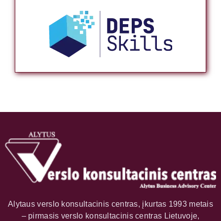
Alytaus verslo konsultacinis centras, įkurtas 1993 metais
– pirmasis verslo konsultacinis centras Lietuvoje,