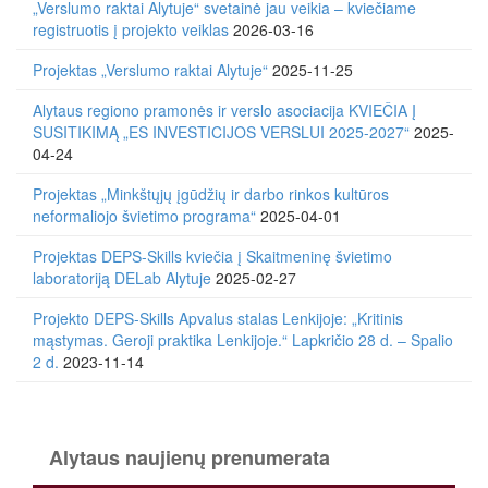
„Verslumo raktai Alytuje“ svetainė jau veikia – kviečiame
registruotis į projekto veiklas
2026-03-16
Projektas „Verslumo raktai Alytuje“
2025-11-25
Alytaus regiono pramonės ir verslo asociacija KVIEČIA Į
SUSITIKIMĄ „ES INVESTICIJOS VERSLUI 2025-2027“
2025-
04-24
Projektas „Minkštųjų įgūdžių ir darbo rinkos kultūros
neformaliojo švietimo programa“
2025-04-01
Projektas DEPS-Skills kviečia į Skaitmeninę švietimo
laboratoriją DELab Alytuje
2025-02-27
Projekto DEPS-Skills Apvalus stalas Lenkijoje: „Kritinis
mąstymas. Geroji praktika Lenkijoje.“ Lapkričio 28 d. – Spalio
2 d.
2023-11-14
Alytaus naujienų prenumerata