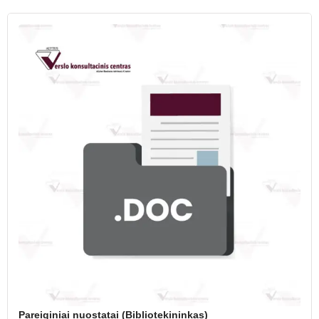
Pareiginiai nuostatai (Bibliotekininkas)