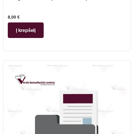
8,00
€
Į krepšelį