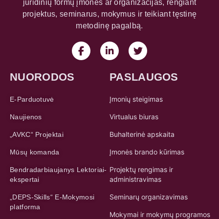
juridinių formų įmones ar organizacijas, rengiant
projektus, seminarus, mokymus ir teikiant tęstinę
metodinę pagalbą.
NUORODOS
PASLAUGOS
Įmonių steigimas
E-Parduotuvė
Virtualus biuras
Naujienos
Buhalterinė apskaita
„AVKC“ Projektai
Įmonės brando kūrimas
Mūsų komanda
Projektų rengimas ir
Bendradarbiaujanys Lektoriai-
administravimas
ekspertai
Seminarų organizavimas
„DEPS-Skills“ E-Mokymosi
platforma
Mokymai ir mokymų programos