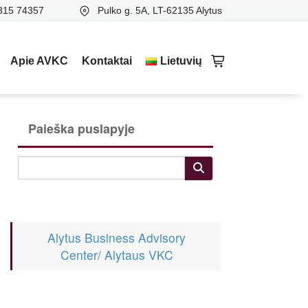
315 74357
Pulko g. 5A, LT-62135 Alytus
Apie AVKC
Kontaktai
Lietuvių
Paieška puslapyje
Alytus Business Advisory
Center/ Alytaus VKC