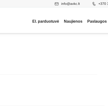
info@avkc.lt
+370 
El. parduotuvė
Naujienos
Paslaugos