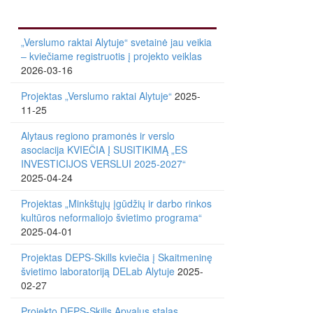
„Verslumo raktai Alytuje“ svetainė jau veikia
– kviečiame registruotis į projekto veiklas
2026-03-16
Projektas „Verslumo raktai Alytuje“
2025-
11-25
Alytaus regiono pramonės ir verslo
asociacija KVIEČIA Į SUSITIKIMĄ „ES
INVESTICIJOS VERSLUI 2025-2027“
2025-04-24
Projektas „Minkštųjų įgūdžių ir darbo rinkos
kultūros neformaliojo švietimo programa“
2025-04-01
Projektas DEPS-Skills kviečia į Skaitmeninę
švietimo laboratoriją DELab Alytuje
2025-
02-27
Projekto DEPS-Skills Apvalus stalas