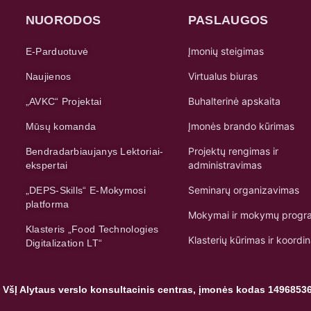
NUORODOS
PASLAUGOS
Įmonių steigimas
E-Parduotuvė
Virtualus biuras
Naujienos
Buhalterinė apskaita
„AVKC“ Projektai
Įmonės brando kūrimas
Mūsų komanda
Projektų rengimas ir
Bendradarbiaujanys Lektoriai-
administravimas
ekspertai
Seminarų organizavimas
„DEPS-Skills“ E-Mokymosi
platforma
Mokymai ir mokymų progr
Klasteris „Food Technologies
Klasterių kūrimas ir koordi
Digitalization LT“
 VšĮ Alytaus verslo konsultacinis centras, įmonės kodas 1496853