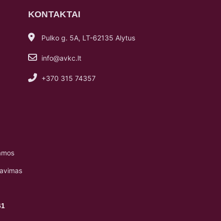
KONTAKTAI
Pulko g. 5A, LT-62135 Alytus
info@avkc.lt
+370 315 74357
amos
navimas
61