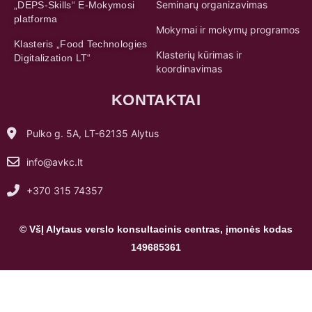
Seminarų organizavimas
„DEPS-Skills“ E-Mokymosi
platforma
Mokymai ir mokymų programos
Klasteris „Food Technologies
Klasterių kūrimas ir
Digitalization LT“
koordinavimas
KONTAKTAI
Pulko g. 5A, LT-62135 Alytus
info@avkc.lt
+370 315 74357
© VšĮ Alytaus verslo konsultacinis centras, įmonės kodas
149685361