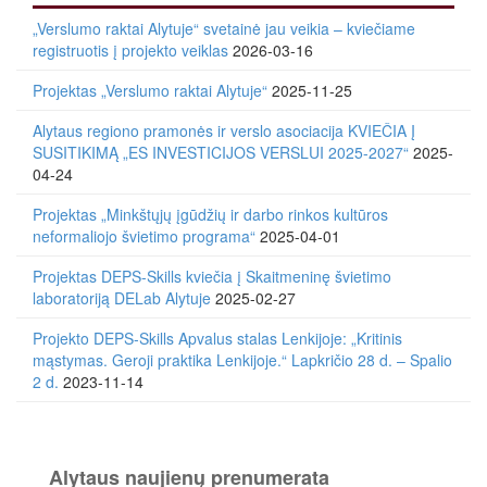
„Verslumo raktai Alytuje“ svetainė jau veikia – kviečiame
registruotis į projekto veiklas
2026-03-16
Projektas „Verslumo raktai Alytuje“
2025-11-25
Alytaus regiono pramonės ir verslo asociacija KVIEČIA Į
SUSITIKIMĄ „ES INVESTICIJOS VERSLUI 2025-2027“
2025-
04-24
Projektas „Minkštųjų įgūdžių ir darbo rinkos kultūros
neformaliojo švietimo programa“
2025-04-01
Projektas DEPS-Skills kviečia į Skaitmeninę švietimo
laboratoriją DELab Alytuje
2025-02-27
Projekto DEPS-Skills Apvalus stalas Lenkijoje: „Kritinis
mąstymas. Geroji praktika Lenkijoje.“ Lapkričio 28 d. – Spalio
2 d.
2023-11-14
Alytaus naujienų prenumerata