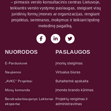
– pirmasis verslo konsultacinis centras Lietuvoje,
teikiantis verslo vystymo paslaugas, steigiant visų
juridinių formų įmones ar organizacijas, rengiant
projektus, seminarus, mokymus ir teikiant tęstinę
metodinę pagalbą.
NUORODOS
PASLAUGOS
Įmonių steigimas
E-Parduotuvė
Virtualus biuras
Naujienos
Buhalterinė apskaita
„AVKC“ Projektai
Įmonės brando kūrimas
Mūsų komanda
Projektų rengimas ir
Bendradarbiaujanys Lektoriai-
administravimas
ekspertai