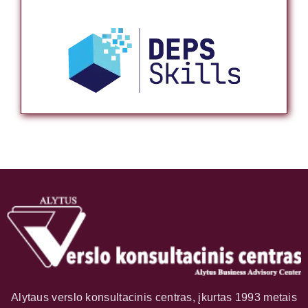
Alytaus verslo konsultacinis centras, įkurtas 1993 metais