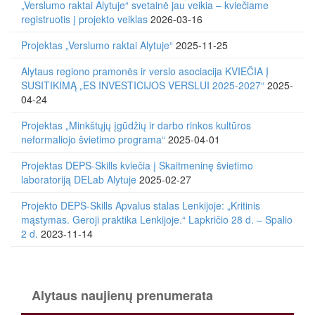
„Verslumo raktai Alytuje“ svetainė jau veikia – kviečiame
registruotis į projekto veiklas
2026-03-16
Projektas „Verslumo raktai Alytuje“
2025-11-25
Alytaus regiono pramonės ir verslo asociacija KVIEČIA Į
SUSITIKIMĄ „ES INVESTICIJOS VERSLUI 2025-2027“
2025-
04-24
Projektas „Minkštųjų įgūdžių ir darbo rinkos kultūros
neformaliojo švietimo programa“
2025-04-01
Projektas DEPS-Skills kviečia į Skaitmeninę švietimo
laboratoriją DELab Alytuje
2025-02-27
Projekto DEPS-Skills Apvalus stalas Lenkijoje: „Kritinis
mąstymas. Geroji praktika Lenkijoje.“ Lapkričio 28 d. – Spalio
2 d.
2023-11-14
Alytaus naujienų prenumerata