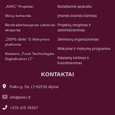
Buhalterinė apskaita
„AVKC“ Projektai
Įmonės brando kūrimas
Mūsų komanda
Projektų rengimas ir
Bendradarbiaujanys Lektoriai-
administravimas
ekspertai
Seminarų organizavimas
„DEPS-Skills“ E-Mokymosi
platforma
Mokymai ir mokymų programos
Klasteris „Food Technologies
Klasterių kūrimas ir
Digitalization LT“
koordinavimas
KONTAKTAI
Pulko g. 5A, LT-62135 Alytus
info@avkc.lt
+370 315 74357