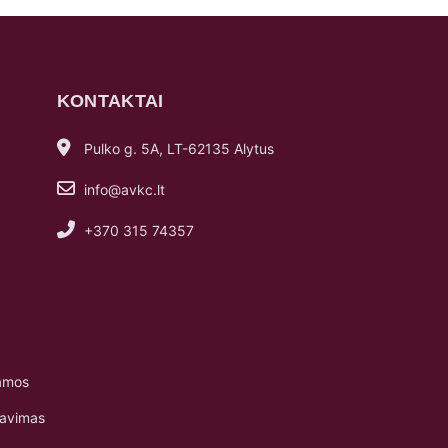
KONTAKTAI
Pulko g. 5A, LT-62135 Alytus
info@avkc.lt
+370 315 74357
amos
navimas