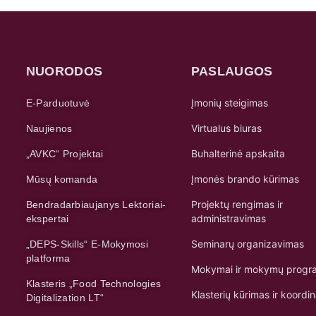
NUORODOS
PASLAUGOS
Įmonių steigimas
E-Parduotuvė
Virtualus biuras
Naujienos
Buhalterinė apskaita
„AVKC“ Projektai
Įmonės brando kūrimas
Mūsų komanda
Projektų rengimas ir
Bendradarbiaujanys Lektoriai-
administravimas
ekspertai
Seminarų organizavimas
„DEPS-Skills“ E-Mokymosi
platforma
Mokymai ir mokymų progr
Klasteris „Food Technologies
Klasterių kūrimas ir koordi
Digitalization LT“