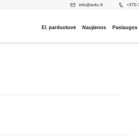
info@avkc.lt
+370 
El. parduotuvė
Naujienos
Paslaugos