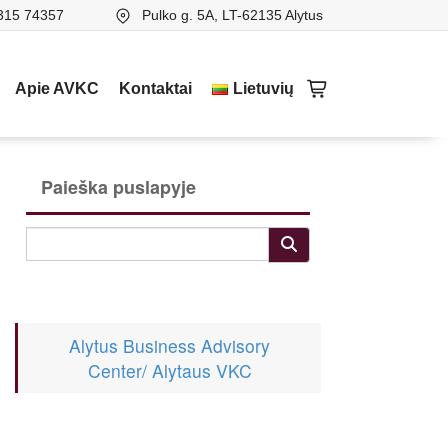
315 74357
Pulko g. 5A, LT-62135 Alytus
Apie AVKC
Kontaktai
Lietuvių
Paieška puslapyje
Alytus Business Advisory
Center/ Alytaus VKC