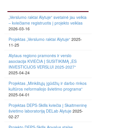
„Verslumo raktai Alytuje“ svetainė jau veikia
– kviečiame registruotis į projekto veiklas
2026-03-16
Projektas „Verslumo raktai Alytuje“
2025-
11-25
Alytaus regiono pramonės ir verslo
asociacija KVIEČIA Į SUSITIKIMĄ „ES
INVESTICIJOS VERSLUI 2025-2027“
2025-04-24
Projektas „Minkštųjų įgūdžių ir darbo rinkos
kultūros neformaliojo švietimo programa“
2025-04-01
Projektas DEPS-Skills kviečia į Skaitmeninę
švietimo laboratoriją DELab Alytuje
2025-
02-27
Projekto DEPS-Skills Apvalus stalas