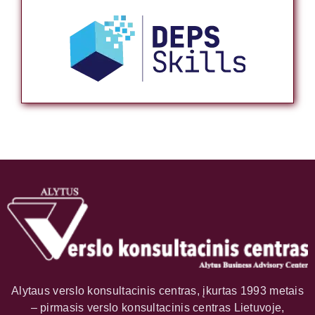
Alytaus verslo konsultacinis centras, įkurtas 1993 metais
– pirmasis verslo konsultacinis centras Lietuvoje,