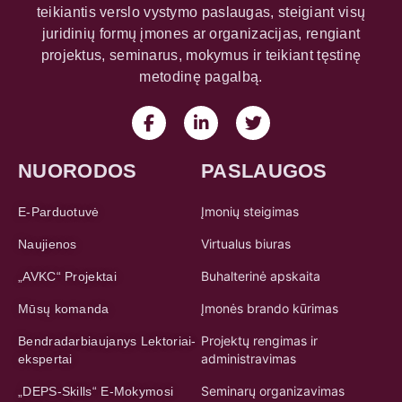
teikiantis verslo vystymo paslaugas, steigiant visų
juridinių formų įmones ar organizacijas, rengiant
projektus, seminarus, mokymus ir teikiant tęstinę
metodinę pagalbą.
NUORODOS
PASLAUGOS
Įmonių steigimas
E-Parduotuvė
Virtualus biuras
Naujienos
Buhalterinė apskaita
„AVKC“ Projektai
Įmonės brando kūrimas
Mūsų komanda
Projektų rengimas ir
Bendradarbiaujanys Lektoriai-
administravimas
ekspertai
Seminarų organizavimas
„DEPS-Skills“ E-Mokymosi