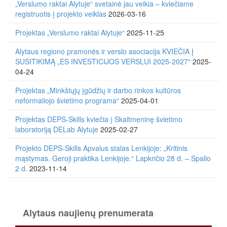
„Verslumo raktai Alytuje“ svetainė jau veikia – kviečiame
registruotis į projekto veiklas
2026-03-16
Projektas „Verslumo raktai Alytuje“
2025-11-25
Alytaus regiono pramonės ir verslo asociacija KVIEČIA Į
SUSITIKIMĄ „ES INVESTICIJOS VERSLUI 2025-2027“
2025-
04-24
Projektas „Minkštųjų įgūdžių ir darbo rinkos kultūros
neformaliojo švietimo programa“
2025-04-01
Projektas DEPS-Skills kviečia į Skaitmeninę švietimo
laboratoriją DELab Alytuje
2025-02-27
Projekto DEPS-Skills Apvalus stalas Lenkijoje: „Kritinis
mąstymas. Geroji praktika Lenkijoje.“ Lapkričio 28 d. – Spalio
2 d.
2023-11-14
Alytaus naujienų prenumerata