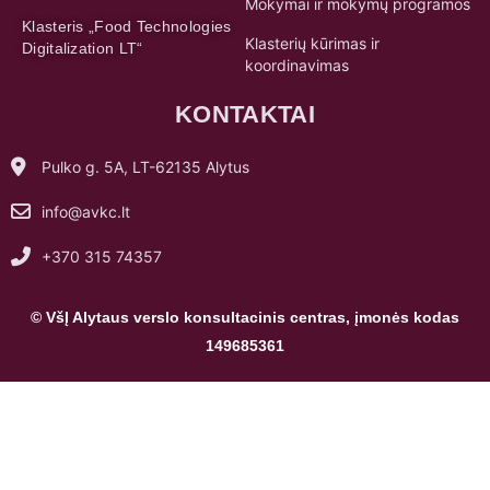
Mokymai ir mokymų programos
Klasteris „Food Technologies
Klasterių kūrimas ir
Digitalization LT“
koordinavimas
KONTAKTAI
Pulko g. 5A, LT-62135 Alytus
info@avkc.lt
+370 315 74357
© VšĮ Alytaus verslo konsultacinis centras, įmonės kodas
149685361