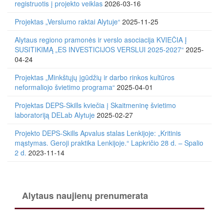
registruotis į projekto veiklas
2026-03-16
Projektas „Verslumo raktai Alytuje“
2025-11-25
Alytaus regiono pramonės ir verslo asociacija KVIEČIA Į
SUSITIKIMĄ „ES INVESTICIJOS VERSLUI 2025-2027“
2025-
04-24
Projektas „Minkštųjų įgūdžių ir darbo rinkos kultūros
neformaliojo švietimo programa“
2025-04-01
Projektas DEPS-Skills kviečia į Skaitmeninę švietimo
laboratoriją DELab Alytuje
2025-02-27
Projekto DEPS-Skills Apvalus stalas Lenkijoje: „Kritinis
mąstymas. Geroji praktika Lenkijoje.“ Lapkričio 28 d. – Spalio
2 d.
2023-11-14
Alytaus naujienų prenumerata