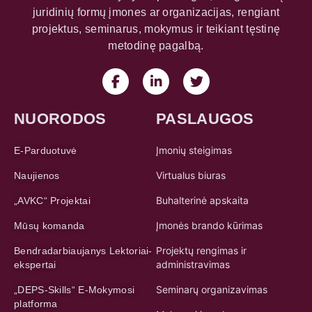
juridinių formų įmones ar organizacijas, rengiant
projektus, seminarus, mokymus ir teikiant tęstinę
metodinę pagalbą.
NUORODOS
PASLAUGOS
Įmonių steigimas
E-Parduotuvė
Virtualus biuras
Naujienos
Buhalterinė apskaita
„AVKC“ Projektai
Įmonės brando kūrimas
Mūsų komanda
Projektų rengimas ir
Bendradarbiaujanys Lektoriai-
administravimas
ekspertai
Seminarų organizavimas
„DEPS-Skills“ E-Mokymosi
platforma