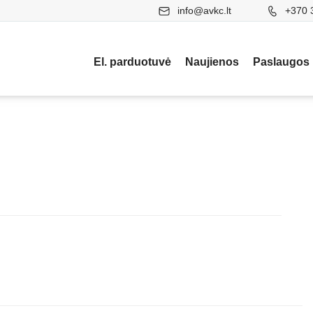
info@avkc.lt
+370 
El. parduotuvė
Naujienos
Paslaugos