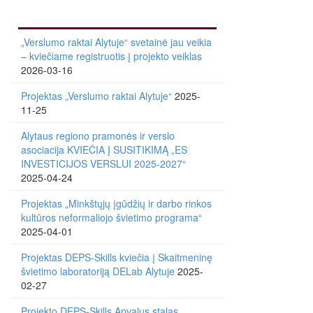
„Verslumo raktai Alytuje“ svetainė jau veikia
– kviečiame registruotis į projekto veiklas
2026-03-16
Projektas „Verslumo raktai Alytuje“
2025-
11-25
Alytaus regiono pramonės ir verslo
asociacija KVIEČIA Į SUSITIKIMĄ „ES
INVESTICIJOS VERSLUI 2025-2027“
2025-04-24
Projektas „Minkštųjų įgūdžių ir darbo rinkos
kultūros neformaliojo švietimo programa“
2025-04-01
Projektas DEPS-Skills kviečia į Skaitmeninę
švietimo laboratoriją DELab Alytuje
2025-
02-27
Projekto DEPS-Skills Apvalus stalas