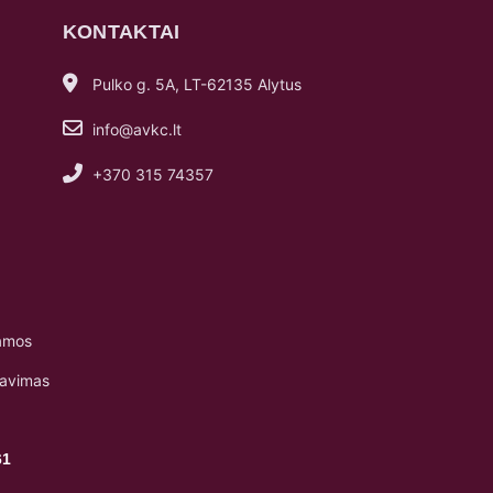
KONTAKTAI
Pulko g. 5A, LT-62135 Alytus
info@avkc.lt
+370 315 74357
amos
navimas
61