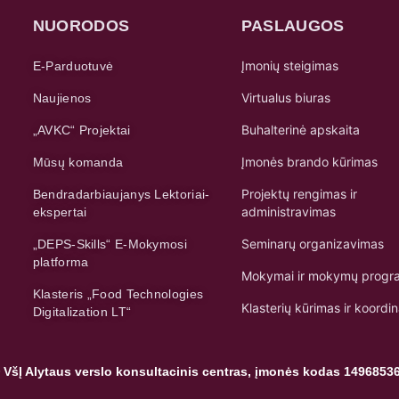
NUORODOS
PASLAUGOS
Įmonių steigimas
E-Parduotuvė
Virtualus biuras
Naujienos
Buhalterinė apskaita
„AVKC“ Projektai
Įmonės brando kūrimas
Mūsų komanda
Projektų rengimas ir
Bendradarbiaujanys Lektoriai-
administravimas
ekspertai
Seminarų organizavimas
„DEPS-Skills“ E-Mokymosi
platforma
Mokymai ir mokymų progr
Klasteris „Food Technologies
Klasterių kūrimas ir koordi
Digitalization LT“
 VšĮ Alytaus verslo konsultacinis centras, įmonės kodas 1496853