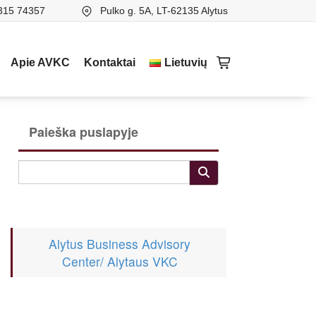
315 74357
Pulko g. 5A, LT-62135 Alytus
Apie AVKC
Kontaktai
Lietuvių
Paieška puslapyje
Alytus Business Advisory
Center/ Alytaus VKC