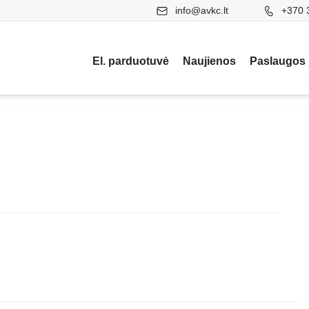
info@avkc.lt
+370 
El. parduotuvė
Naujienos
Paslaugos