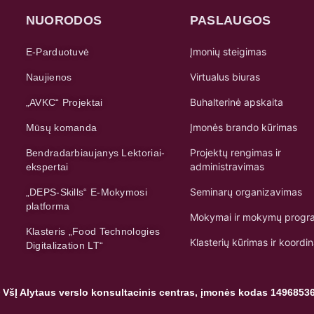
NUORODOS
PASLAUGOS
Įmonių steigimas
E-Parduotuvė
Virtualus biuras
Naujienos
Buhalterinė apskaita
„AVKC“ Projektai
Įmonės brando kūrimas
Mūsų komanda
Projektų rengimas ir
Bendradarbiaujanys Lektoriai-
administravimas
ekspertai
Seminarų organizavimas
„DEPS-Skills“ E-Mokymosi
platforma
Mokymai ir mokymų progr
Klasteris „Food Technologies
Klasterių kūrimas ir koordi
Digitalization LT“
 VšĮ Alytaus verslo konsultacinis centras, įmonės kodas 1496853