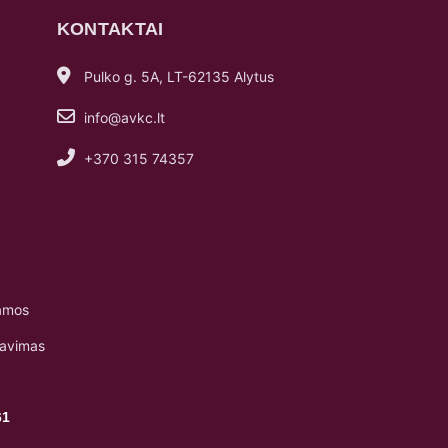
KONTAKTAI
Pulko g. 5A, LT-62135 Alytus
info@avkc.lt
+370 315 74357
amos
navimas
61