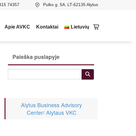
315 74357
Pulko g. 5A, LT-62135 Alytus
Apie AVKC
Kontaktai
Lietuvių
Paieška puslapyje
Alytus Business Advisory
Center/ Alytaus VKC