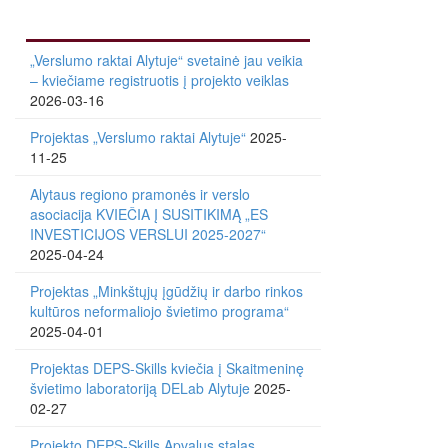
„Verslumo raktai Alytuje“ svetainė jau veikia
– kviečiame registruotis į projekto veiklas
2026-03-16
Projektas „Verslumo raktai Alytuje“
2025-
11-25
Alytaus regiono pramonės ir verslo
asociacija KVIEČIA Į SUSITIKIMĄ „ES
INVESTICIJOS VERSLUI 2025-2027“
2025-04-24
Projektas „Minkštųjų įgūdžių ir darbo rinkos
kultūros neformaliojo švietimo programa“
2025-04-01
Projektas DEPS-Skills kviečia į Skaitmeninę
švietimo laboratoriją DELab Alytuje
2025-
02-27
Projekto DEPS-Skills Apvalus stalas