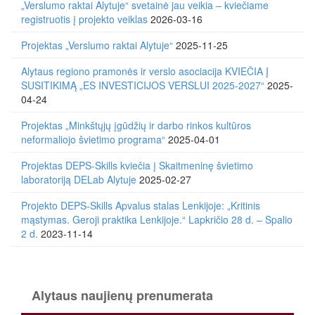
„Verslumo raktai Alytuje“ svetainė jau veikia – kviečiame
registruotis į projekto veiklas
2026-03-16
Projektas „Verslumo raktai Alytuje“
2025-11-25
Alytaus regiono pramonės ir verslo asociacija KVIEČIA Į
SUSITIKIMĄ „ES INVESTICIJOS VERSLUI 2025-2027“
2025-
04-24
Projektas „Minkštųjų įgūdžių ir darbo rinkos kultūros
neformaliojo švietimo programa“
2025-04-01
Projektas DEPS-Skills kviečia į Skaitmeninę švietimo
laboratoriją DELab Alytuje
2025-02-27
Projekto DEPS-Skills Apvalus stalas Lenkijoje: „Kritinis
mąstymas. Geroji praktika Lenkijoje.“ Lapkričio 28 d. – Spalio
2 d.
2023-11-14
Alytaus naujienų prenumerata