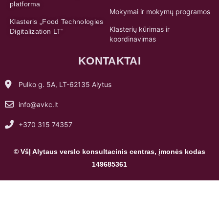
platforma
Mokymai ir mokymų programos
Klasteris „Food Technologies
Klasterių kūrimas ir
Digitalization LT“
koordinavimas
KONTAKTAI
Pulko g. 5A, LT-62135 Alytus
info@avkc.lt
+370 315 74357
© VšĮ Alytaus verslo konsultacinis centras, įmonės kodas
149685361