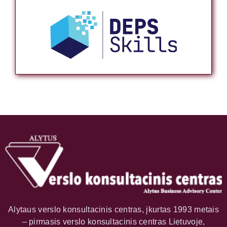
Alytaus verslo konsultacinis centras, įkurtas 1993 metais
– pirmasis verslo konsultacinis centras Lietuvoje,