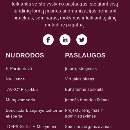
teikiantis verslo vystymo paslaugas, steigiant visų
juridinių formų įmones ar organizacijas, rengiant
projektus, seminarus, mokymus ir teikiant tęstinę
metodinę pagalbą.
NUORODOS
PASLAUGOS
Įmonių steigimas
E-Parduotuvė
Virtualus biuras
Naujienos
Buhalterinė apskaita
„AVKC“ Projektai
Įmonės brando kūrimas
Mūsų komanda
Projektų rengimas ir
Bendradarbiaujanys Lektoriai-
administravimas
ekspertai
Seminarų organizavimas
„DEPS-Skills“ E-Mokymosi