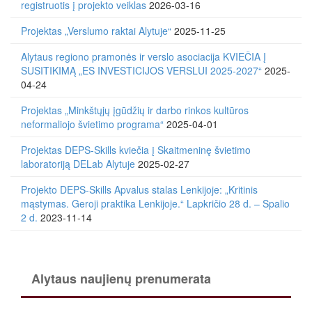
registruotis į projekto veiklas
2026-03-16
Projektas „Verslumo raktai Alytuje“
2025-11-25
Alytaus regiono pramonės ir verslo asociacija KVIEČIA Į
SUSITIKIMĄ „ES INVESTICIJOS VERSLUI 2025-2027“
2025-
04-24
Projektas „Minkštųjų įgūdžių ir darbo rinkos kultūros
neformaliojo švietimo programa“
2025-04-01
Projektas DEPS-Skills kviečia į Skaitmeninę švietimo
laboratoriją DELab Alytuje
2025-02-27
Projekto DEPS-Skills Apvalus stalas Lenkijoje: „Kritinis
mąstymas. Geroji praktika Lenkijoje.“ Lapkričio 28 d. – Spalio
2 d.
2023-11-14
Alytaus naujienų prenumerata