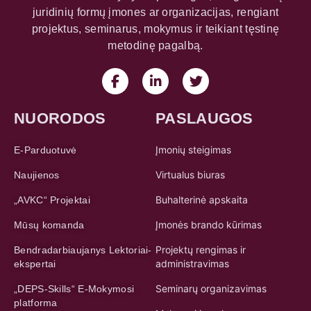
juridinių formų įmones ar organizacijas, rengiant
projektus, seminarus, mokymus ir teikiant tęstinę
metodinę pagalbą.
NUORODOS
PASLAUGOS
Įmonių steigimas
E-Parduotuvė
Virtualus biuras
Naujienos
Buhalterinė apskaita
„AVKC“ Projektai
Įmonės brando kūrimas
Mūsų komanda
Projektų rengimas ir
Bendradarbiaujanys Lektoriai-
administravimas
ekspertai
Seminarų organizavimas
„DEPS-Skills“ E-Mokymosi
platforma