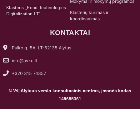
Mokymai ir mokymų programos
Klasteris „Food Technologies
Klasterių kūrimas ir
Digitalization LT“
koordinavimas
KONTAKTAI
Pulko g. 5A, LT-62135 Alytus
info@avkc.lt
+370 315 74357
© VšĮ Alytaus verslo konsultacinis centras, įmonės kodas
149685361