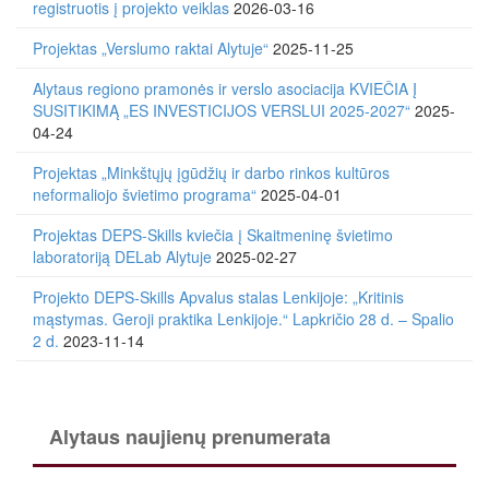
registruotis į projekto veiklas
2026-03-16
Projektas „Verslumo raktai Alytuje“
2025-11-25
Alytaus regiono pramonės ir verslo asociacija KVIEČIA Į
SUSITIKIMĄ „ES INVESTICIJOS VERSLUI 2025-2027“
2025-
04-24
Projektas „Minkštųjų įgūdžių ir darbo rinkos kultūros
neformaliojo švietimo programa“
2025-04-01
Projektas DEPS-Skills kviečia į Skaitmeninę švietimo
laboratoriją DELab Alytuje
2025-02-27
Projekto DEPS-Skills Apvalus stalas Lenkijoje: „Kritinis
mąstymas. Geroji praktika Lenkijoje.“ Lapkričio 28 d. – Spalio
2 d.
2023-11-14
Alytaus naujienų prenumerata