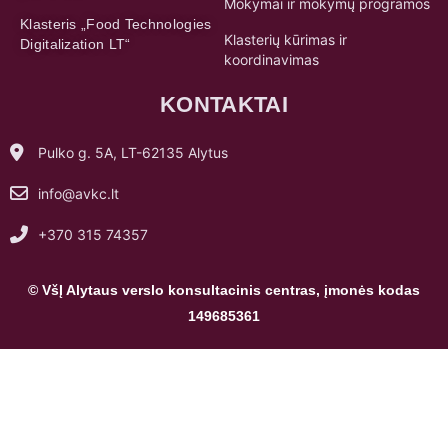
Mokymai ir mokymų programos
Klasteris „Food Technologies
Klasterių kūrimas ir
Digitalization LT“
koordinavimas
KONTAKTAI
Pulko g. 5A, LT-62135 Alytus
info@avkc.lt
+370 315 74357
© VšĮ Alytaus verslo konsultacinis centras, įmonės kodas
149685361