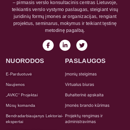
– pirmasis verslo konsultacinis centras Lietuvoje,
teikiantis verslo vystymo paslaugas, steigiant visų
juridinių formų įmones ar organizacijas, rengiant
projektus, seminarus, mokymus ir teikiant tęstinę
metodinę pagalbą.
NUORODOS
PASLAUGOS
Įmonių steigimas
E-Parduotuvė
Virtualus biuras
Naujienos
Buhalterinė apskaita
„AVKC“ Projektai
Įmonės brando kūrimas
Mūsų komanda
Projektų rengimas ir
Bendradarbiaujanys Lektoriai-
administravimas
ekspertai