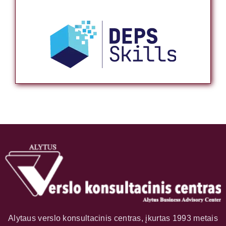
Alytaus verslo konsultacinis centras, įkurtas 1993 metais