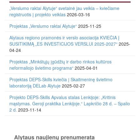
„Verslumo raktai Alytuje“ svetainė jau veikia – kviečiame
registruotis į projekto veiklas
2026-03-16
Projektas „Verslumo raktai Alytuje“
2025-11-25
Alytaus regiono pramonės ir verslo asociacija KVIEČIA Į
SUSITIKIMĄ „ES INVESTICIJOS VERSLUI 2025-2027“
2025-
04-24
Projektas „Minkštųjų įgūdžių ir darbo rinkos kultūros
neformaliojo švietimo programa“
2025-04-01
Projektas DEPS-Skills kviečia į Skaitmeninę švietimo
laboratoriją DELab Alytuje
2025-02-27
Projekto DEPS-Skills Apvalus stalas Lenkijoje: „Kritinis
mąstymas. Geroji praktika Lenkijoje.“ Lapkričio 28 d. – Spalio
2 d.
2023-11-14
Alytaus naujienų prenumerata