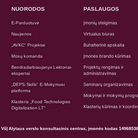
NUORODOS
PASLAUGOS
Įmonių steigimas
E-Parduotuvė
Virtualus biuras
Naujienos
Buhalterinė apskaita
„AVKC“ Projektai
Įmonės brando kūrimas
Mūsų komanda
Projektų rengimas ir
Bendradarbiaujanys Lektoriai-
administravimas
ekspertai
Seminarų organizavimas
„DEPS-Skills“ E-Mokymosi
platforma
Mokymai ir mokymų progr
Klasteris „Food Technologies
Klasterių kūrimas ir koordi
Digitalization LT“
 VšĮ Alytaus verslo konsultacinis centras, įmonės kodas 1496853