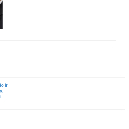
o ir
s.
i.