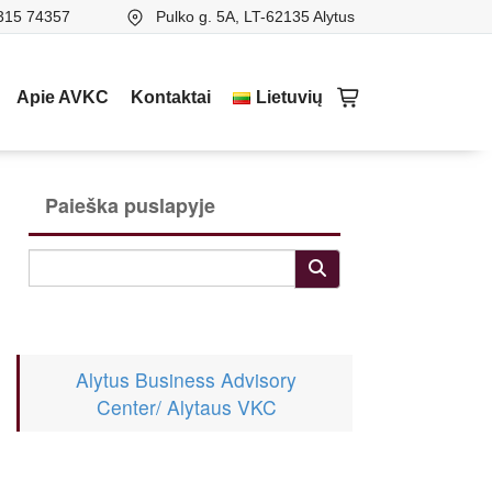
315 74357
Pulko g. 5A, LT-62135 Alytus
Apie AVKC
Kontaktai
Lietuvių
Paieška puslapyje
Alytus Business Advisory
Center/ Alytaus VKC