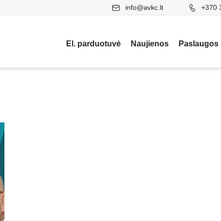
info@avkc.lt
+370 
El. parduotuvė
Naujienos
Paslaugos