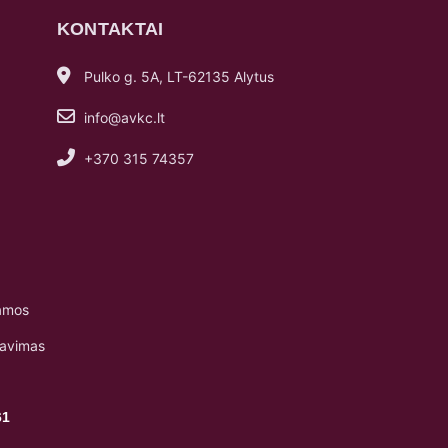
KONTAKTAI
Pulko g. 5A, LT-62135 Alytus
info@avkc.lt
+370 315 74357
amos
navimas
61