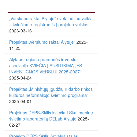
„Verslumo raktai Alytuje“ svetainė jau veikia
– kviečiame registruotis į projekto veiklas
2026-03-16
Projektas „Verslumo raktai Alytuje“
2025-
11-25
Alytaus regiono pramonės ir verslo
asociacija KVIEČIA Į SUSITIKIMĄ „ES
INVESTICIJOS VERSLUI 2025-2027“
2025-04-24
Projektas „Minkštųjų įgūdžių ir darbo rinkos
kultūros neformaliojo švietimo programa“
2025-04-01
Projektas DEPS-Skills kviečia į Skaitmeninę
švietimo laboratoriją DELab Alytuje
2025-
02-27
Projekto DEPS-Skills Apvalus stalas