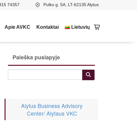
315 74357
Pulko g. 5A, LT-62135 Alytus
Apie AVKC
Kontaktai
Lietuvių
Paieška puslapyje
Alytus Business Advisory
Center/ Alytaus VKC