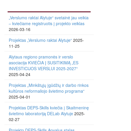
„Verslumo raktai Alytuje“ svetainė jau veikia
– kviečiame registruotis į projekto veiklas
2026-03-16
Projektas „Verslumo raktai Alytuje“
2025-
11-25
Alytaus regiono pramonės ir verslo
asociacija KVIEČIA Į SUSITIKIMĄ „ES
INVESTICIJOS VERSLUI 2025-2027“
2025-04-24
Projektas „Minkštųjų įgūdžių ir darbo rinkos
kultūros neformaliojo švietimo programa“
2025-04-01
Projektas DEPS-Skills kviečia į Skaitmeninę
švietimo laboratoriją DELab Alytuje
2025-
02-27
Projekto DEPS-Skills Apvalus stalas