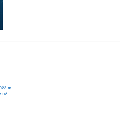
023 m.
ė už