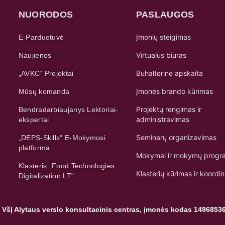
NUORODOS
PASLAUGOS
Įmonių steigimas
E-Parduotuvė
Virtualus biuras
Naujienos
Buhalterinė apskaita
„AVKC“ Projektai
Įmonės brando kūrimas
Mūsų komanda
Projektų rengimas ir
Bendradarbiaujanys Lektoriai-
administravimas
ekspertai
Seminarų organizavimas
„DEPS-Skills“ E-Mokymosi
platforma
Mokymai ir mokymų progr
Klasteris „Food Technologies
Klasterių kūrimas ir koordi
Digitalization LT“
 VšĮ Alytaus verslo konsultacinis centras, įmonės kodas 1496853