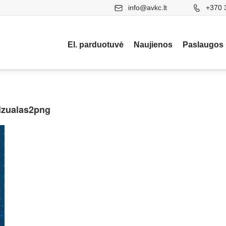
info@avkc.lt
+370 
El. parduotuvė
Naujienos
Paslaugos
izualas2png