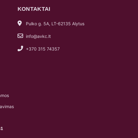
KONTAKTAI
Pulko g. 5A, LT-62135 Alytus
info@avkc.lt
+370 315 74357
amos
navimas
61