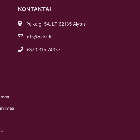
KONTAKTAI
Pulko g. 5A, LT-62135 Alytus
info@avkc.lt
+370 315 74357
amos
navimas
61