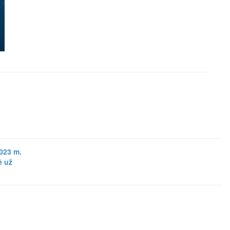
023 m.
ė už