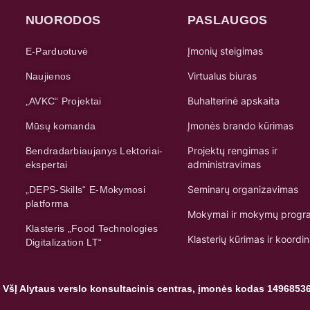
NUORODOS
PASLAUGOS
Įmonių steigimas
E-Parduotuvė
Virtualus biuras
Naujienos
Buhalterinė apskaita
„AVKC“ Projektai
Įmonės brando kūrimas
Mūsų komanda
Projektų rengimas ir
Bendradarbiaujanys Lektoriai-
administravimas
ekspertai
Seminarų organizavimas
„DEPS-Skills“ E-Mokymosi
platforma
Mokymai ir mokymų progr
Klasteris „Food Technologies
Klasterių kūrimas ir koordi
Digitalization LT“
 VšĮ Alytaus verslo konsultacinis centras, įmonės kodas 1496853