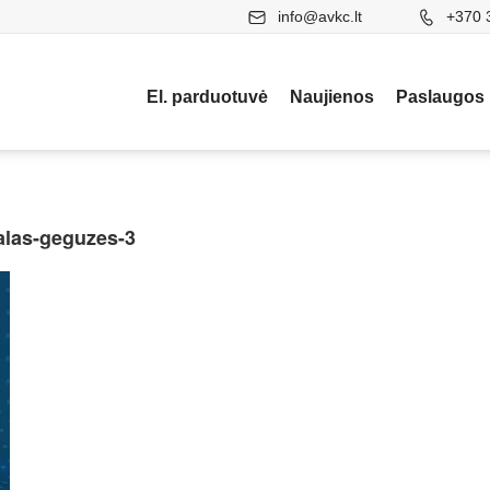
info@avkc.lt
+370 
El. parduotuvė
Naujienos
Paslaugos
ualas-geguzes-3