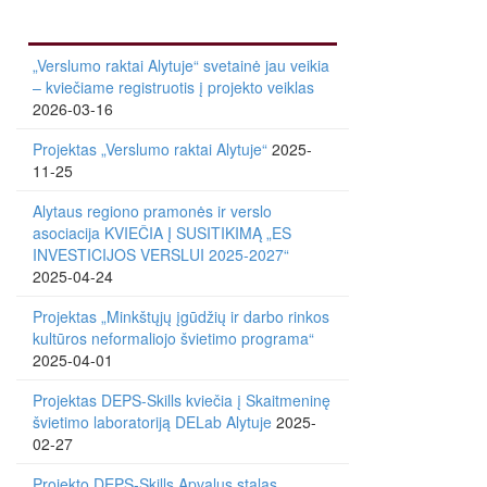
„Verslumo raktai Alytuje“ svetainė jau veikia
– kviečiame registruotis į projekto veiklas
2026-03-16
Projektas „Verslumo raktai Alytuje“
2025-
11-25
Alytaus regiono pramonės ir verslo
asociacija KVIEČIA Į SUSITIKIMĄ „ES
INVESTICIJOS VERSLUI 2025-2027“
2025-04-24
Projektas „Minkštųjų įgūdžių ir darbo rinkos
kultūros neformaliojo švietimo programa“
2025-04-01
Projektas DEPS-Skills kviečia į Skaitmeninę
švietimo laboratoriją DELab Alytuje
2025-
02-27
Projekto DEPS-Skills Apvalus stalas