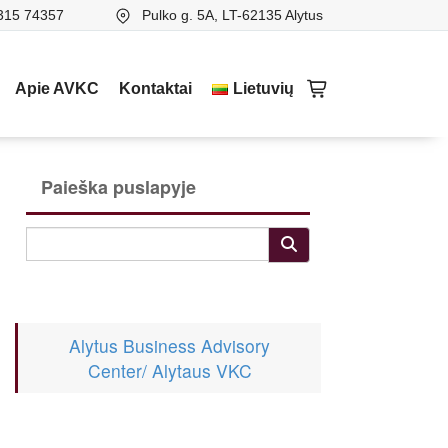
315 74357
Pulko g. 5A, LT-62135 Alytus
Apie AVKC
Kontaktai
Lietuvių
Paieška puslapyje
Alytus Business Advisory
Center/ Alytaus VKC