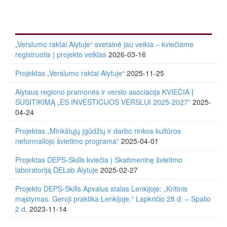
„Verslumo raktai Alytuje“ svetainė jau veikia – kviečiame
registruotis į projekto veiklas
2026-03-16
Projektas „Verslumo raktai Alytuje“
2025-11-25
Alytaus regiono pramonės ir verslo asociacija KVIEČIA Į
SUSITIKIMĄ „ES INVESTICIJOS VERSLUI 2025-2027“
2025-
04-24
Projektas „Minkštųjų įgūdžių ir darbo rinkos kultūros
neformaliojo švietimo programa“
2025-04-01
Projektas DEPS-Skills kviečia į Skaitmeninę švietimo
laboratoriją DELab Alytuje
2025-02-27
Projekto DEPS-Skills Apvalus stalas Lenkijoje: „Kritinis
mąstymas. Geroji praktika Lenkijoje.“ Lapkričio 28 d. – Spalio
2 d.
2023-11-14