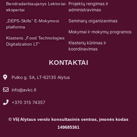
Projektų rengimas ir
Bendradarbiaujanys Lektoriai-
administravimas
ekspertai
Seminarų organizavimas
„DEPS-Skills“ E-Mokymosi
platforma
Mokymai ir mokymų programos
Klasteris „Food Technologies
Klasterių kūrimas ir
Digitalization LT“
koordinavimas
KONTAKTAI
Pulko g. 5A, LT-62135 Alytus
info@avkc.lt
+370 315 74357
© VšĮ Alytaus verslo konsultacinis centras, įmonės kodas
149685361