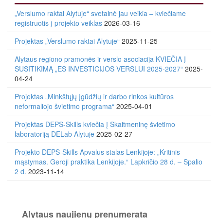
„Verslumo raktai Alytuje“ svetainė jau veikia – kviečiame
registruotis į projekto veiklas
2026-03-16
Projektas „Verslumo raktai Alytuje“
2025-11-25
Alytaus regiono pramonės ir verslo asociacija KVIEČIA Į
SUSITIKIMĄ „ES INVESTICIJOS VERSLUI 2025-2027“
2025-
04-24
Projektas „Minkštųjų įgūdžių ir darbo rinkos kultūros
neformaliojo švietimo programa“
2025-04-01
Projektas DEPS-Skills kviečia į Skaitmeninę švietimo
laboratoriją DELab Alytuje
2025-02-27
Projekto DEPS-Skills Apvalus stalas Lenkijoje: „Kritinis
mąstymas. Geroji praktika Lenkijoje.“ Lapkričio 28 d. – Spalio
2 d.
2023-11-14
Alytaus naujienų prenumerata