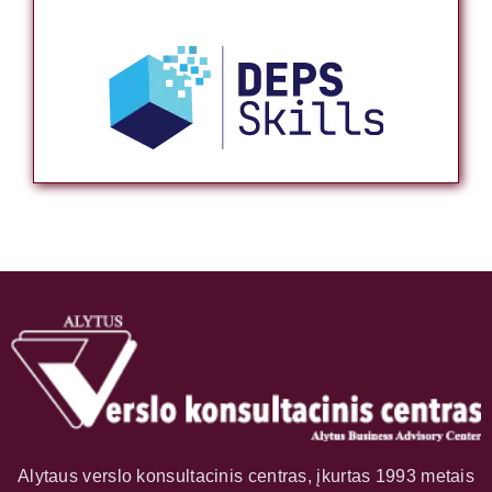
Alytaus verslo konsultacinis centras, įkurtas 1993 metais