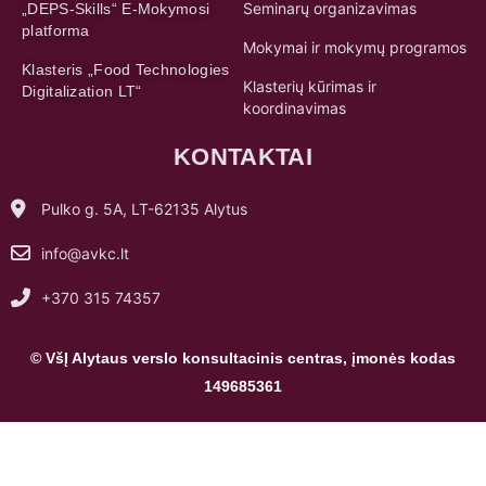
Seminarų organizavimas
„DEPS-Skills“ E-Mokymosi
platforma
Mokymai ir mokymų programos
Klasteris „Food Technologies
Klasterių kūrimas ir
Digitalization LT“
koordinavimas
KONTAKTAI
Pulko g. 5A, LT-62135 Alytus
info@avkc.lt
+370 315 74357
© VšĮ Alytaus verslo konsultacinis centras, įmonės kodas
149685361