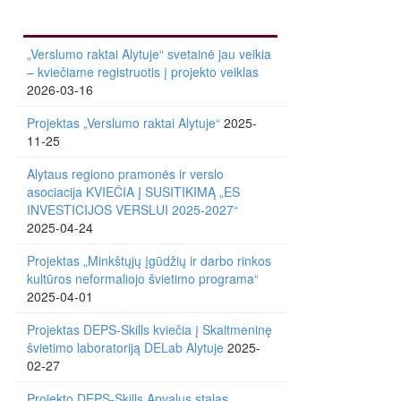
„Verslumo raktai Alytuje“ svetainė jau veikia
– kviečiame registruotis į projekto veiklas
2026-03-16
Projektas „Verslumo raktai Alytuje“
2025-
11-25
Alytaus regiono pramonės ir verslo
asociacija KVIEČIA Į SUSITIKIMĄ „ES
INVESTICIJOS VERSLUI 2025-2027“
2025-04-24
Projektas „Minkštųjų įgūdžių ir darbo rinkos
kultūros neformaliojo švietimo programa“
2025-04-01
Projektas DEPS-Skills kviečia į Skaitmeninę
švietimo laboratoriją DELab Alytuje
2025-
02-27
Projekto DEPS-Skills Apvalus stalas