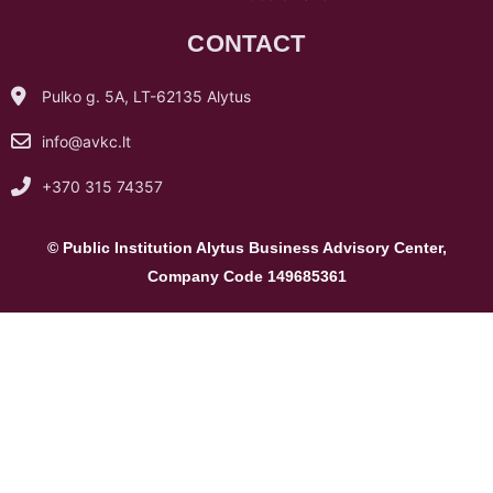
CONTACT
Pulko g. 5A, LT-62135 Alytus
info@avkc.lt
+370 315 74357
© Public Institution Alytus Business Advisory Center,
Company Code 149685361