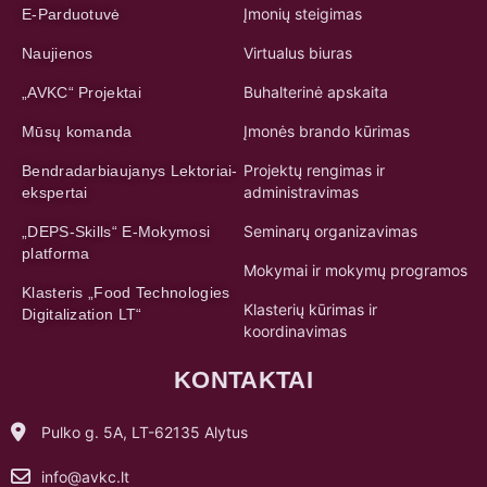
Įmonių steigimas
E-Parduotuvė
Virtualus biuras
Naujienos
Buhalterinė apskaita
„AVKC“ Projektai
Įmonės brando kūrimas
Mūsų komanda
Projektų rengimas ir
Bendradarbiaujanys Lektoriai-
administravimas
ekspertai
Seminarų organizavimas
„DEPS-Skills“ E-Mokymosi
platforma
Mokymai ir mokymų programos
Klasteris „Food Technologies
Klasterių kūrimas ir
Digitalization LT“
koordinavimas
KONTAKTAI
Pulko g. 5A, LT-62135 Alytus
info@avkc.lt