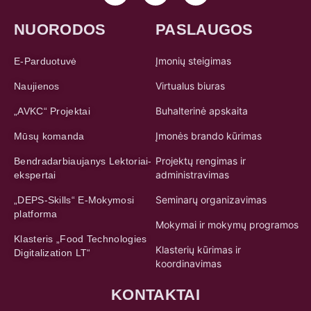
NUORODOS
PASLAUGOS
Įmonių steigimas
E-Parduotuvė
Virtualus biuras
Naujienos
Buhalterinė apskaita
„AVKC“ Projektai
Įmonės brando kūrimas
Mūsų komanda
Projektų rengimas ir
Bendradarbiaujanys Lektoriai-
administravimas
ekspertai
Seminarų organizavimas
„DEPS-Skills“ E-Mokymosi
platforma
Mokymai ir mokymų programos
Klasteris „Food Technologies
Klasterių kūrimas ir
Digitalization LT“
koordinavimas
KONTAKTAI