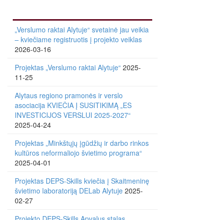
„Verslumo raktai Alytuje“ svetainė jau veikia
– kviečiame registruotis į projekto veiklas
2026-03-16
Projektas „Verslumo raktai Alytuje“
2025-
11-25
Alytaus regiono pramonės ir verslo
asociacija KVIEČIA Į SUSITIKIMĄ „ES
INVESTICIJOS VERSLUI 2025-2027“
2025-04-24
Projektas „Minkštųjų įgūdžių ir darbo rinkos
kultūros neformaliojo švietimo programa“
2025-04-01
Projektas DEPS-Skills kviečia į Skaitmeninę
švietimo laboratoriją DELab Alytuje
2025-
02-27
Projekto DEPS-Skills Apvalus stalas