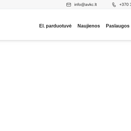
info@avkc.lt
+370 
El. parduotuvė
Naujienos
Paslaugos