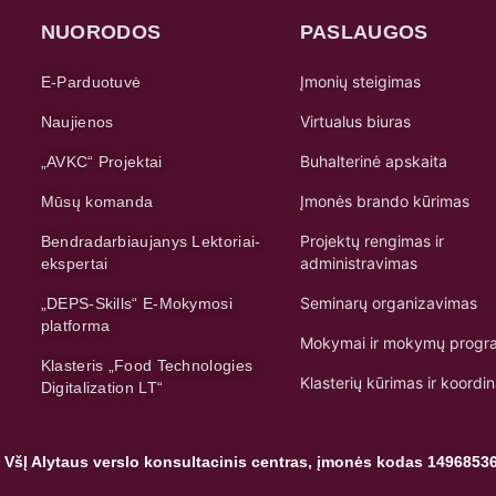
NUORODOS
PASLAUGOS
Įmonių steigimas
E-Parduotuvė
Virtualus biuras
Naujienos
Buhalterinė apskaita
„AVKC“ Projektai
Įmonės brando kūrimas
Mūsų komanda
Projektų rengimas ir
Bendradarbiaujanys Lektoriai-
administravimas
ekspertai
Seminarų organizavimas
„DEPS-Skills“ E-Mokymosi
platforma
Mokymai ir mokymų progr
Klasteris „Food Technologies
Klasterių kūrimas ir koordi
Digitalization LT“
 VšĮ Alytaus verslo konsultacinis centras, įmonės kodas 1496853