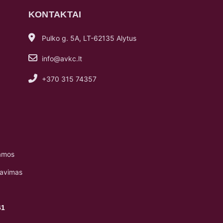
KONTAKTAI
Pulko g. 5A, LT-62135 Alytus
info@avkc.lt
+370 315 74357
amos
navimas
61