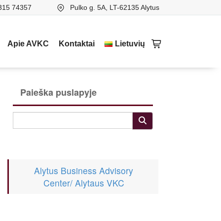
315 74357
Pulko g. 5A, LT-62135 Alytus
Apie AVKC
Kontaktai
Lietuvių
Paieška puslapyje
Alytus Business Advisory
Center/ Alytaus VKC