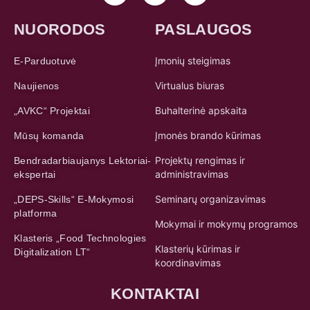
NUORODOS
PASLAUGOS
Įmonių steigimas
E-Parduotuvė
Virtualus biuras
Naujienos
Buhalterinė apskaita
„AVKC“ Projektai
Įmonės brando kūrimas
Mūsų komanda
Projektų rengimas ir
Bendradarbiaujanys Lektoriai-
administravimas
ekspertai
Seminarų organizavimas
„DEPS-Skills“ E-Mokymosi
platforma
Mokymai ir mokymų programos
Klasteris „Food Technologies
Klasterių kūrimas ir
Digitalization LT“
koordinavimas
KONTAKTAI