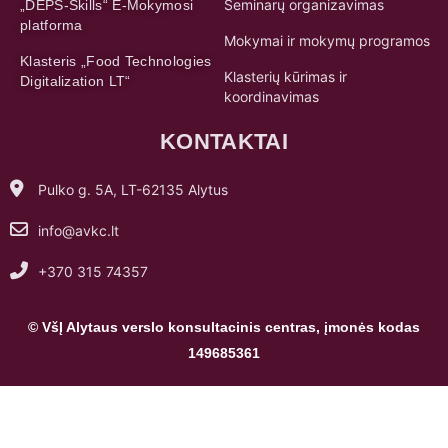
Seminarų organizavimas
„DEPS-Skills“ E-Mokymosi
platforma
Mokymai ir mokymų programos
Klasteris „Food Technologies
Klasterių kūrimas ir
Digitalization LT“
koordinavimas
KONTAKTAI
Pulko g. 5A, LT-62135 Alytus
info@avkc.lt
+370 315 74357
© VšĮ Alytaus verslo konsultacinis centras, įmonės kodas
149685361