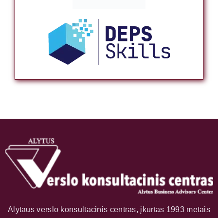
Alytaus verslo konsultacinis centras, įkurtas 1993 metais