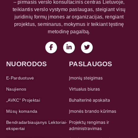
– pirmasis verslo konsultacinis centras Lietuvoje,
teikiantis verslo vystymo paslaugas, steigiant visų
juridinių formų įmones ar organizacijas, rengiant
projektus, seminarus, mokymus ir teikiant tęstinę
metodinę pagalbą.
NUORODOS
PASLAUGOS
Įmonių steigimas
E-Parduotuvė
Virtualus biuras
Naujienos
Buhalterinė apskaita
„AVKC“ Projektai
Įmonės brando kūrimas
Mūsų komanda
Projektų rengimas ir
Bendradarbiaujanys Lektoriai-
administravimas
ekspertai