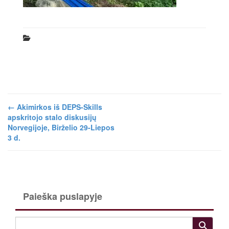
←
Akimirkos iš DEPS-Skills
apskritojo stalo diskusijų
Norvegijoje, Birželio 29-Liepos
3 d.
Paieška puslapyje