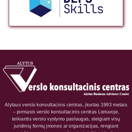
Alytaus verslo konsultacinis centras, įkurtas 1993 metais
– pirmasis verslo konsultacinis centras Lietuvoje,
teikiantis verslo vystymo paslaugas, steigiant visų
juridinių formų įmones ar organizacijas, rengiant
projektus, seminarus, mokymus ir teikiant tęstinę
metodinę pagalbą.