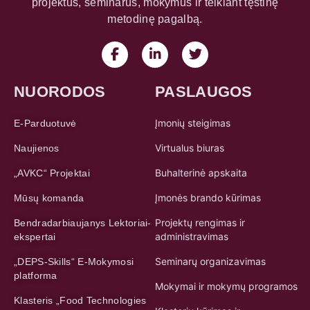
NUORODOS
PASLAUGOS
Įmonių steigimas
E-Parduotuvė
Virtualus biuras
Naujienos
Buhalterinė apskaita
„AVKC“ Projektai
Įmonės brando kūrimas
Mūsų komanda
Projektų rengimas ir
Bendradarbiaujanys Lektoriai-
administravimas
ekspertai
Seminarų organizavimas
„DEPS-Skills“ E-Mokymosi
platforma
Mokymai ir mokymų programos
Klasteris „Food Technologies
Klasterių kūrimas ir
Digitalization LT“
koordinavimas
KONTAKTAI