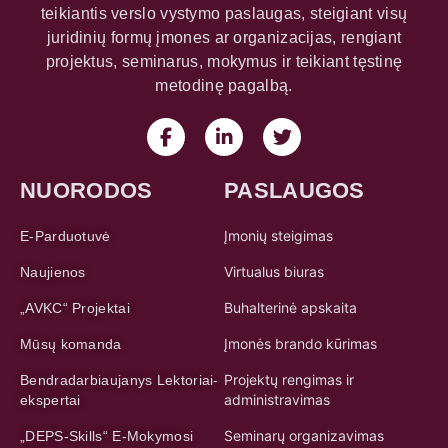
teikiantis verslo vystymo paslaugas, steigiant visų
juridinių formų įmones ar organizacijas, rengiant
projektus, seminarus, mokymus ir teikiant tęstinę
metodinę pagalbą.
NUORODOS
PASLAUGOS
Įmonių steigimas
E-Parduotuvė
Virtualus biuras
Naujienos
Buhalterinė apskaita
„AVKC“ Projektai
Įmonės brando kūrimas
Mūsų komanda
Projektų rengimas ir
Bendradarbiaujanys Lektoriai-
administravimas
ekspertai
Seminarų organizavimas
„DEPS-Skills“ E-Mokymosi