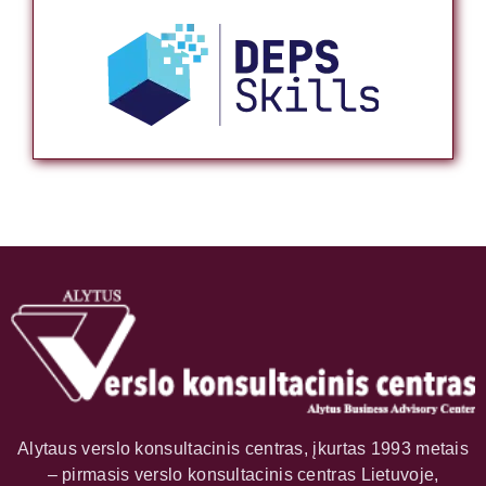
Alytaus verslo konsultacinis centras, įkurtas 1993 metais
– pirmasis verslo konsultacinis centras Lietuvoje,