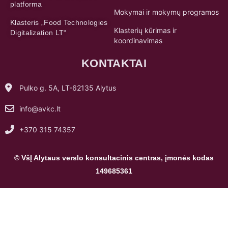
platforma
Mokymai ir mokymų programos
Klasteris „Food Technologies
Klasterių kūrimas ir
Digitalization LT“
koordinavimas
KONTAKTAI
Pulko g. 5A, LT-62135 Alytus
info@avkc.lt
+370 315 74357
© VšĮ Alytaus verslo konsultacinis centras, įmonės kodas
149685361