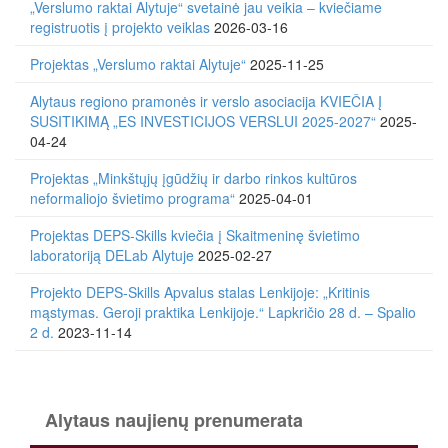
„Verslumo raktai Alytuje“ svetainė jau veikia – kviečiame
registruotis į projekto veiklas
2026-03-16
Projektas „Verslumo raktai Alytuje“
2025-11-25
Alytaus regiono pramonės ir verslo asociacija KVIEČIA Į
SUSITIKIMĄ „ES INVESTICIJOS VERSLUI 2025-2027“
2025-
04-24
Projektas „Minkštųjų įgūdžių ir darbo rinkos kultūros
neformaliojo švietimo programa“
2025-04-01
Projektas DEPS-Skills kviečia į Skaitmeninę švietimo
laboratoriją DELab Alytuje
2025-02-27
Projekto DEPS-Skills Apvalus stalas Lenkijoje: „Kritinis
mąstymas. Geroji praktika Lenkijoje.“ Lapkričio 28 d. – Spalio
2 d.
2023-11-14
Alytaus naujienų prenumerata