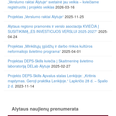
„Verslumo raktai Alytuje“ svetainė jau veikia – kviečiame
registruotis į projekto veiklas
2026-03-16
Projektas „Verslumo raktai Alytuje“
2025-11-25
Alytaus regiono pramonės ir verslo asociacija KVIEČIA Į
SUSITIKIMĄ „ES INVESTICIJOS VERSLUI 2025-2027“
2025-
04-24
Projektas „Minkštųjų įgūdžių ir darbo rinkos kultūros
neformaliojo švietimo programa“
2025-04-01
Projektas DEPS-Skills kviečia į Skaitmeninę švietimo
laboratoriją DELab Alytuje
2025-02-27
Projekto DEPS-Skills Apvalus stalas Lenkijoje: „Kritinis
mąstymas. Geroji praktika Lenkijoje.“ Lapkričio 28 d. – Spalio
2 d.
2023-11-14
Alytaus naujienų prenumerata