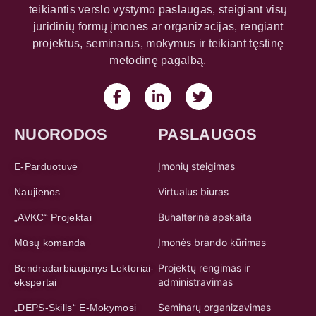
teikiantis verslo vystymo paslaugas, steigiant visų
juridinių formų įmones ar organizacijas, rengiant
projektus, seminarus, mokymus ir teikiant tęstinę
metodinę pagalbą.
NUORODOS
PASLAUGOS
Įmonių steigimas
E-Parduotuvė
Virtualus biuras
Naujienos
Buhalterinė apskaita
„AVKC“ Projektai
Įmonės brando kūrimas
Mūsų komanda
Projektų rengimas ir
Bendradarbiaujanys Lektoriai-
administravimas
ekspertai
Seminarų organizavimas
„DEPS-Skills“ E-Mokymosi