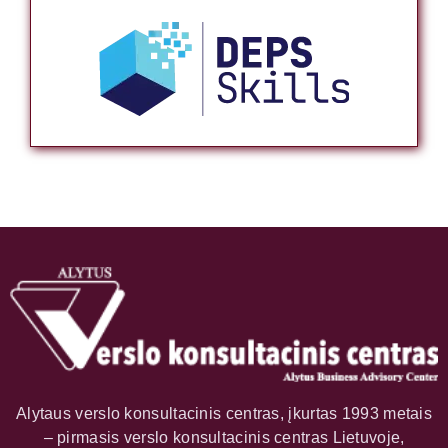
Alytaus verslo konsultacinis centras, įkurtas 1993 metais
– pirmasis verslo konsultacinis centras Lietuvoje,