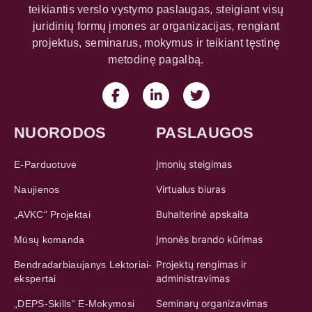
teikiantis verslo vystymo paslaugas, steigiant visų
juridinių formų įmones ar organizacijas, rengiant
projektus, seminarus, mokymus ir teikiant tęstinę
metodinę pagalbą.
NUORODOS
PASLAUGOS
Įmonių steigimas
E-Parduotuvė
Virtualus biuras
Naujienos
Buhalterinė apskaita
„AVKC“ Projektai
Įmonės brando kūrimas
Mūsų komanda
Projektų rengimas ir
Bendradarbiaujanys Lektoriai-
administravimas
ekspertai
Seminarų organizavimas
„DEPS-Skills“ E-Mokymosi