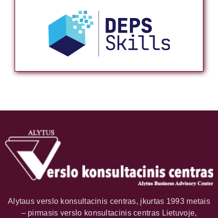
Alytaus verslo konsultacinis centras, įkurtas 1993 metais
– pirmasis verslo konsultacinis centras Lietuvoje,