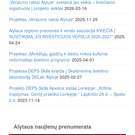
„Verslumo raktai Alytuje“ svetainė jau veikia – kviečiame
registruotis į projekto veiklas
2026-03-16
Projektas „Verslumo raktai Alytuje“
2025-11-25
Alytaus regiono pramonės ir verslo asociacija KVIEČIA Į
SUSITIKIMĄ „ES INVESTICIJOS VERSLUI 2025-2027“
2025-
04-24
Projektas „Minkštųjų įgūdžių ir darbo rinkos kultūros
neformaliojo švietimo programa“
2025-04-01
Projektas DEPS-Skills kviečia į Skaitmeninę švietimo
laboratoriją DELab Alytuje
2025-02-27
Projekto DEPS-Skills Apvalus stalas Lenkijoje: „Kritinis
mąstymas. Geroji praktika Lenkijoje.“ Lapkričio 28 d. – Spalio
2 d.
2023-11-14
Alytaus naujienų prenumerata