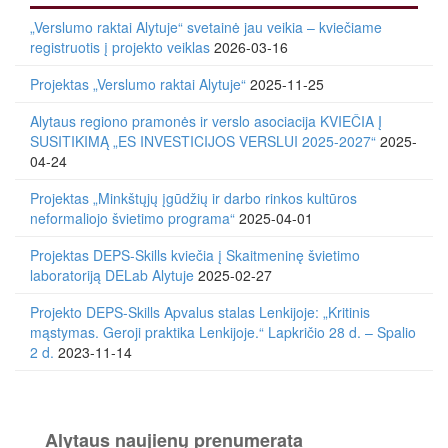
„Verslumo raktai Alytuje“ svetainė jau veikia – kviečiame
registruotis į projekto veiklas
2026-03-16
Projektas „Verslumo raktai Alytuje“
2025-11-25
Alytaus regiono pramonės ir verslo asociacija KVIEČIA Į
SUSITIKIMĄ „ES INVESTICIJOS VERSLUI 2025-2027“
2025-
04-24
Projektas „Minkštųjų įgūdžių ir darbo rinkos kultūros
neformaliojo švietimo programa“
2025-04-01
Projektas DEPS-Skills kviečia į Skaitmeninę švietimo
laboratoriją DELab Alytuje
2025-02-27
Projekto DEPS-Skills Apvalus stalas Lenkijoje: „Kritinis
mąstymas. Geroji praktika Lenkijoje.“ Lapkričio 28 d. – Spalio
2 d.
2023-11-14
Alytaus naujienų prenumerata