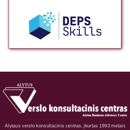
Alytaus verslo konsultacinis centras, įkurtas 1993 metais