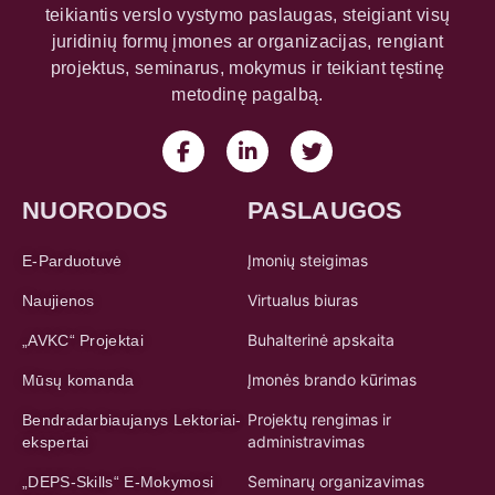
teikiantis verslo vystymo paslaugas, steigiant visų
juridinių formų įmones ar organizacijas, rengiant
projektus, seminarus, mokymus ir teikiant tęstinę
metodinę pagalbą.
NUORODOS
PASLAUGOS
Įmonių steigimas
E-Parduotuvė
Virtualus biuras
Naujienos
Buhalterinė apskaita
„AVKC“ Projektai
Įmonės brando kūrimas
Mūsų komanda
Projektų rengimas ir
Bendradarbiaujanys Lektoriai-
administravimas
ekspertai
Seminarų organizavimas
„DEPS-Skills“ E-Mokymosi