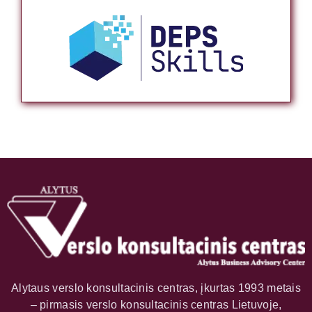
Alytaus verslo konsultacinis centras, įkurtas 1993 metais
– pirmasis verslo konsultacinis centras Lietuvoje,