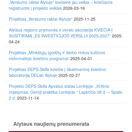
„Verslumo raktai Alytuje“ svetainė jau veikia – kviečiame
registruotis į projekto veiklas
2026-03-16
Projektas „Verslumo raktai Alytuje“
2025-11-25
Alytaus regiono pramonės ir verslo asociacija KVIEČIA Į
SUSITIKIMĄ „ES INVESTICIJOS VERSLUI 2025-2027“
2025-
04-24
Projektas „Minkštųjų įgūdžių ir darbo rinkos kultūros
neformaliojo švietimo programa“
2025-04-01
Projektas DEPS-Skills kviečia į Skaitmeninę švietimo
laboratoriją DELab Alytuje
2025-02-27
Projekto DEPS-Skills Apvalus stalas Lenkijoje: „Kritinis
mąstymas. Geroji praktika Lenkijoje.“ Lapkričio 28 d. – Spalio
2 d.
2023-11-14
Alytaus naujienų prenumerata