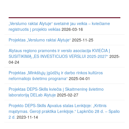
„Verslumo raktai Alytuje“ svetainė jau veikia – kviečiame
registruotis į projekto veiklas
2026-03-16
Projektas „Verslumo raktai Alytuje“
2025-11-25
Alytaus regiono pramonės ir verslo asociacija KVIEČIA Į
SUSITIKIMĄ „ES INVESTICIJOS VERSLUI 2025-2027“
2025-
04-24
Projektas „Minkštųjų įgūdžių ir darbo rinkos kultūros
neformaliojo švietimo programa“
2025-04-01
Projektas DEPS-Skills kviečia į Skaitmeninę švietimo
laboratoriją DELab Alytuje
2025-02-27
Projekto DEPS-Skills Apvalus stalas Lenkijoje: „Kritinis
mąstymas. Geroji praktika Lenkijoje.“ Lapkričio 28 d. – Spalio
2 d.
2023-11-14