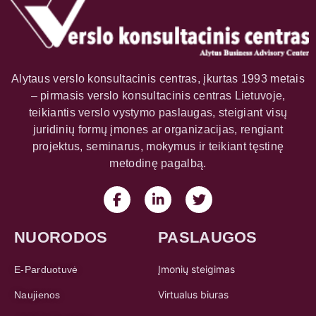
Alytaus verslo konsultacinis centras, įkurtas 1993 metais
– pirmasis verslo konsultacinis centras Lietuvoje,
teikiantis verslo vystymo paslaugas, steigiant visų
juridinių formų įmones ar organizacijas, rengiant
projektus, seminarus, mokymus ir teikiant tęstinę
metodinę pagalbą.
NUORODOS
PASLAUGOS
Įmonių steigimas
E-Parduotuvė
Virtualus biuras
Naujienos
Buhalterinė apskaita
„AVKC“ Projektai
Įmonės brando kūrimas
Mūsų komanda