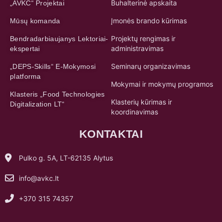
Projektų rengimas ir
Bendradarbiaujanys Lektoriai-
administravimas
ekspertai
Seminarų organizavimas
„DEPS-Skills“ E-Mokymosi
platforma
Mokymai ir mokymų programos
Klasteris „Food Technologies
Klasterių kūrimas ir
Digitalization LT“
koordinavimas
KONTAKTAI
Pulko g. 5A, LT-62135 Alytus
info@avkc.lt
+370 315 74357
© VšĮ Alytaus verslo konsultacinis centras, įmonės kodas
149685361