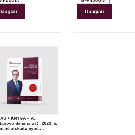
PARDUOTA
IŠPARDUOTA
Daugiau
Daugiau
AS + KNYGA – A.
tanovo Seminaras: „2022 m.
nsinė atskaitomybė.
viduali veikla – vykdomos