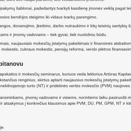
 įsakymų šablonai, padedantys tvarkyti kasdienę įmonės veiklą pagal te
ios bendrijos steigimo iki vidaus tvarkų parengimo.
ngos, dovanojimo, įkeitimo, darbo nutraukimo ir kitų teisinių santykių š
ams ir įmonių vadovams – tiek gyvai, tiek nuotoliniu būdu.
tymais, naujausiais mokesčių įstatymų pakeitimais ir finansinės atskaito
kestis, cukraus mokestis, pensijų reforma, verslo plėtros finansavimas
pitanovu
 apskaitos ir mokesčių seminarus, kuriuos veda lektorius Artūras Kapit
 vykstančius renginius, skirtus aptarti naujausius mokesčių įstatymų pak
kilnojamojo turto (NT) ir pridėtinės vertės mokesčio (PVM) naujoves.
inansininkams, įmonių vadovams ir visiems, norintiems laiku pasiruošti
ir atsakymus į konkrečius klausimus apie PVM, DU, PM, GPM, NT ir ki
je.