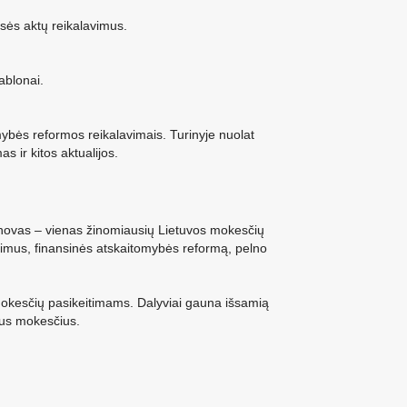
isės aktų reikalavimus.
ablonai.
mybės reformos reikalavimais. Turinyje nuolat
 ir kitos aktualijos.
anovas – vienas žinomiausių Lietuvos mokesčių
eitimus, finansinės atskaitomybės reformą, pelno
 mokesčių pasikeitimams. Dalyviai gauna išsamią
tus mokesčius.