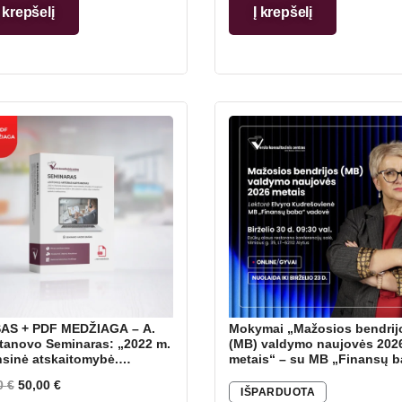
Į krepšelį
Į krepšelį
AS + PDF MEDŽIAGA – A.
Mokymai „Mažosios bendrij
tanovo Seminaras: „2022 m.
(MB) valdymo naujovės 202
nsinė atskaitomybė.
metais“ – su MB „Finansų 
viduali veikla – vykdomos
vadove Elvyra Kudrešovien
0
€
50,00
€
los rūšys, mokesčiai,
IŠPARDUOTA