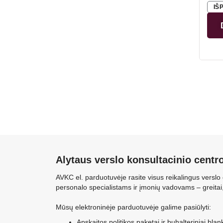
veik
IŠ
apsk
Alytaus verslo konsultacinio centr
AVKC el. parduotuvėje rasite visus reikalingus vers
personalo specialistams ir įmonių vadovams – greitai, p
Mūsų elektroninėje parduotuvėje galime pasiūlyti:
Apskaitos politikos paketai ir buhalteriniai blan