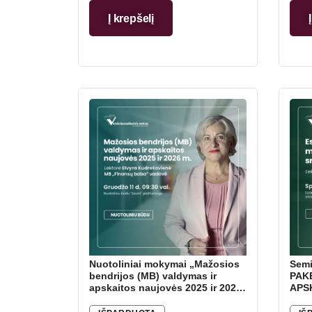
apsk
Į krepšelį
Nuotoliniai mokymai „Mažosios
Semi
bendrijos (MB) valdymas ir
PAKE
apskaitos naujovės 2025 ir 2026
APSK
metais“ – su MB „Finansų baba“
2026
vadove Elvyra Kudrešoviene