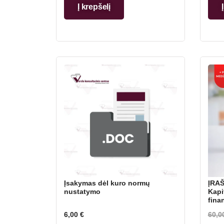
Į krepšelį
Įsakymas dėl kuro normų
ĮRAŠ
nustatymo
Kapi
fina
Indi
6,00
€
60,0
veik