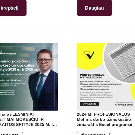
aita ir deklaravimas“
Į krepšelį
Daugiau
naras „ESMINIAI
2024 M. PROFESIONALUS
ITIMAI MOKESČIŲ IR
Metinis darbo užmokesčio
AITOS SRITYJE 2025 M. IR
žiniaraštis Excel programai
 M.“ – su Artūru Kapitanovu