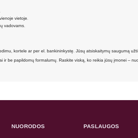
.
ienoje vietoje.
nių vadovams.
vedimu, kortele ar per el. bankininkystę. Jūsų atsiskaitymų saugumą užti
 ir be papildomų formalumų. Raskite viską, ko reikia jūsų įmonei – nuo 
NUORODOS
PASLAUGOS