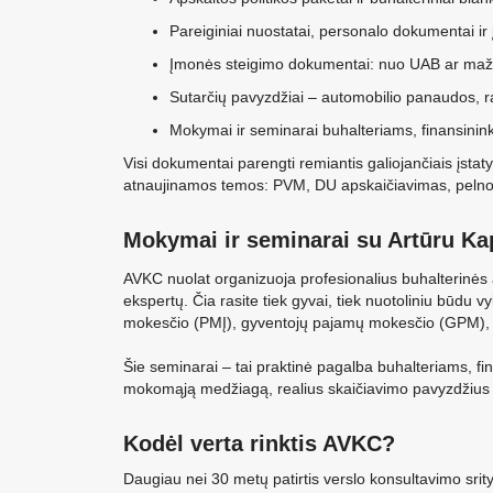
Pareiginiai nuostatai, personalo dokumentai ir
Įmonės steigimo dokumentai: nuo UAB ar mažos
Sutarčių pavyzdžiai – automobilio panaudos, ra
Mokymai ir seminarai buhalteriams, finansinink
Visi dokumentai parengti remiantis galiojančiais įsta
atnaujinamos temos: PVM, DU apskaičiavimas, pelno mo
Mokymai ir seminarai su Artūru Ka
AVKC nuolat organizuoja profesionalius buhalterinės
ekspertų. Čia rasite tiek gyvai, tiek nuotoliniu būdu
mokesčio (PMĮ), gyventojų pajamų mokesčio (GPM), ne
Šie seminarai – tai praktinė pagalba buhalteriams, f
mokomąją medžiagą, realius skaičiavimo pavyzdžius 
Kodėl verta rinktis AVKC?
Daugiau nei 30 metų patirtis verslo konsultavimo srity