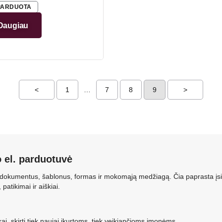
los rūšys, mokesčiai,
PARDUOTA
aita ir deklaravimas“
Daugiau
<
1
…
7
8
9
>
o el. parduotuvė
lo dokumentus, šablonus, formas ir mokomąją medžiagą. Čia paprasta įs
atikimai ir aiškiai.
kai, skirti tiek naujai įkurtoms, tiek veikiančioms įmonėms.