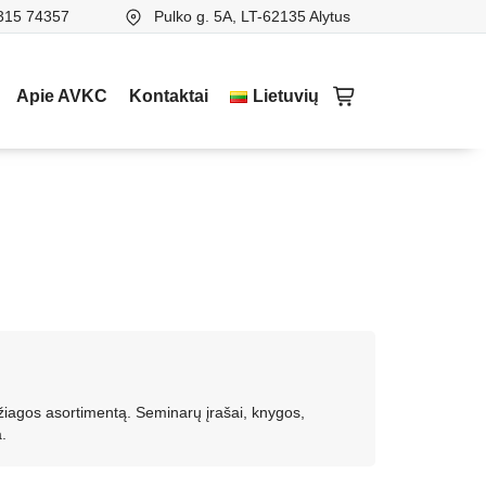
315 74357
Pulko g. 5A, LT-62135 Alytus
Apie AVKC
Kontaktai
Lietuvių
žiagos asortimentą. Seminarų įrašai, knygos,
.