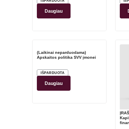
IŠPARDUOTA
IŠ
Daugiau
(Laikinai neparduodama)
Apskaitos politika SVV įmonei
IŠPARDUOTA
Daugiau
ĮRAŠ
Kapi
fina
Indi