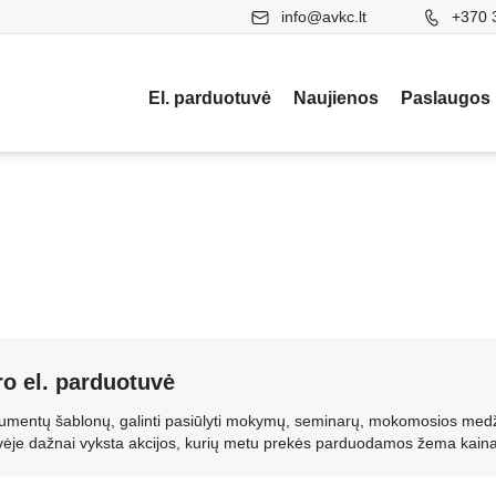
info@avkc.lt
+370 
El. parduotuvė
Naujienos
Paslaugos
ro el. parduotuvė
dokumentų šablonų, galinti pasiūlyti mokymų, seminarų, mokomosios med
uvėje dažnai vyksta akcijos, kurių metu prekės parduodamos žema kaina