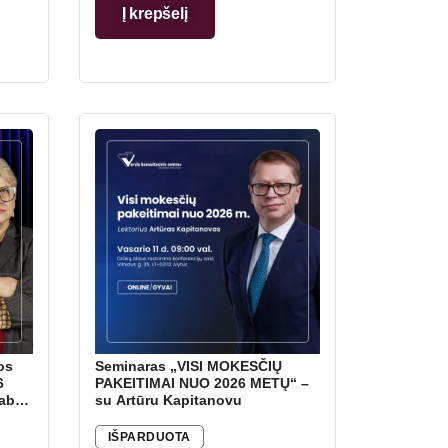
Į krepšelį
os
Seminaras „VISI MOKESČIŲ
6
PAKEITIMAI NUO 2026 METŲ“ –
baba“
su Artūru Kapitanovu
e
IŠPARDUOTA