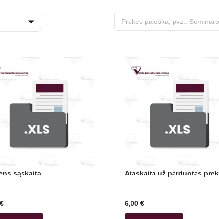
ns sąskaita
Ataskaita už parduotas pre
€
6,00
€