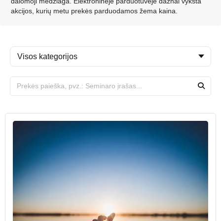
dalomoji medžiaga. Elektroninėje parduotuvėje dažnai vyksta
akcijos, kurių metu prekės parduodamos žema kaina.