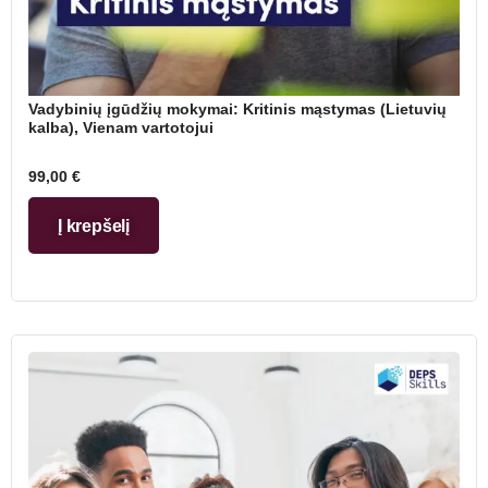
Vadybinių įgūdžių mokymai: Kritinis mąstymas (Lietuvių
kalba), Vienam vartotojui
99,00
€
Į krepšelį