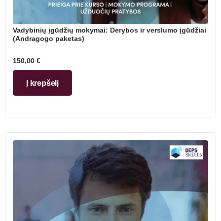
Vadybinių įgūdžių mokymai: Derybos ir verslumo įgūdžiai
(Andragogo paketas)
150,00
€
Į krepšelį