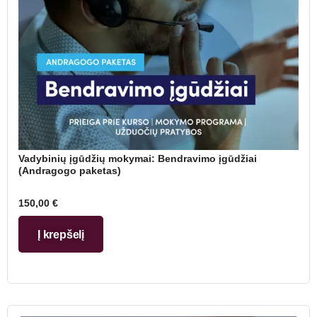
Vadybinių įgūdžių mokymai: Bendravimo įgūdžiai
(Andragogo paketas)
150,00
€
Į krepšelį