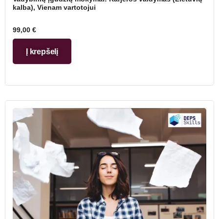
kalba), Vienam vartotojui
99,00
€
Į krepšelį