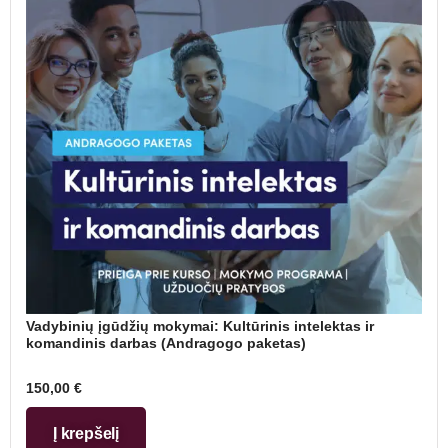
Vadybinių įgūdžių mokymai: Kultūrinis intelektas ir
komandinis darbas (Andragogo paketas)
150,00
€
Į krepšelį