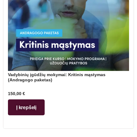
Vadybinių įgūdžių mokymai: Kritinis mąstymas
(Andragogo paketas)
150,00
€
Į krepšelį