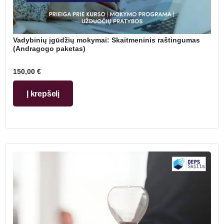
Vadybinių įgūdžių mokymai: Skaitmeninis raštingumas
(Andragogo paketas)
150,00
€
Į krepšelį