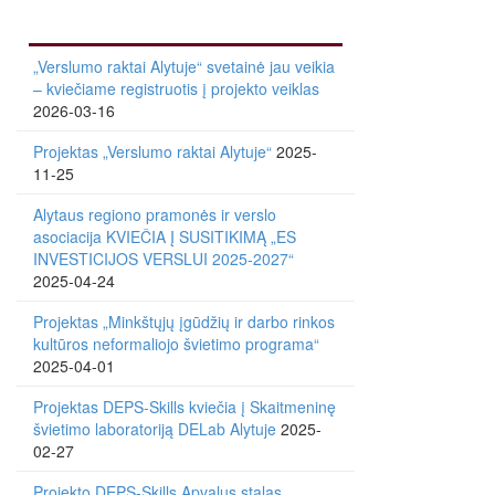
„Verslumo raktai Alytuje“ svetainė jau veikia
– kviečiame registruotis į projekto veiklas
2026-03-16
Projektas „Verslumo raktai Alytuje“
2025-
11-25
Alytaus regiono pramonės ir verslo
asociacija KVIEČIA Į SUSITIKIMĄ „ES
INVESTICIJOS VERSLUI 2025-2027“
2025-04-24
Projektas „Minkštųjų įgūdžių ir darbo rinkos
kultūros neformaliojo švietimo programa“
2025-04-01
Projektas DEPS-Skills kviečia į Skaitmeninę
švietimo laboratoriją DELab Alytuje
2025-
02-27
Projekto DEPS-Skills Apvalus stalas