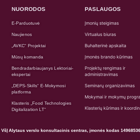
NUORODOS
PASLAUGOS
Įmonių steigimas
E-Parduotuvė
Virtualus biuras
Naujienos
Buhalterinė apskaita
„AVKC“ Projektai
Įmonės brando kūrimas
Mūsų komanda
Projektų rengimas ir
Bendradarbiaujanys Lektoriai-
administravimas
ekspertai
Seminarų organizavimas
„DEPS-Skills“ E-Mokymosi
platforma
Mokymai ir mokymų progr
Klasteris „Food Technologies
Klasterių kūrimas ir koordi
Digitalization LT“
 VšĮ Alytaus verslo konsultacinis centras, įmonės kodas 1496853