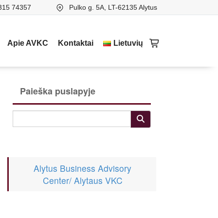
315 74357
Pulko g. 5A, LT-62135 Alytus
Apie AVKC
Kontaktai
Lietuvių
Paieška puslapyje
Alytus Business Advisory
Center/ Alytaus VKC