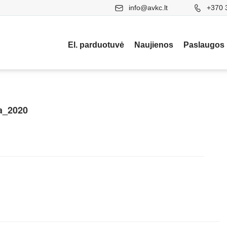
info@avkc.lt
+370 
El. parduotuvė
Naujienos
Paslaugos
a_2020