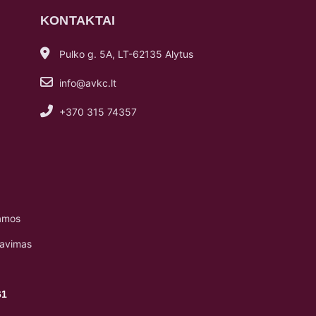
KONTAKTAI
Pulko g. 5A, LT-62135 Alytus
info@avkc.lt
+370 315 74357
amos
navimas
61