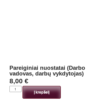
Pareiginiai nuostatai (Darbo
vadovas, darbų vykdytojas)
8,00
€
Į krepšelį