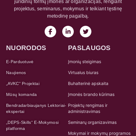
juridinių formų įmones ar organizacijas, rengiant
projektus, seminarus, mokymus ir teikiant tęstinę
metodinę pagalbą.
NUORODOS
PASLAUGOS
Įmonių steigimas
E-Parduotuvė
Virtualus biuras
Naujienos
Buhalterinė apskaita
„AVKC“ Projektai
Įmonės brando kūrimas
Mūsų komanda
Projektų rengimas ir
Bendradarbiaujanys Lektoriai-
administravimas
ekspertai
Seminarų organizavimas
„DEPS-Skills“ E-Mokymosi
platforma
Mokymai ir mokymų programos