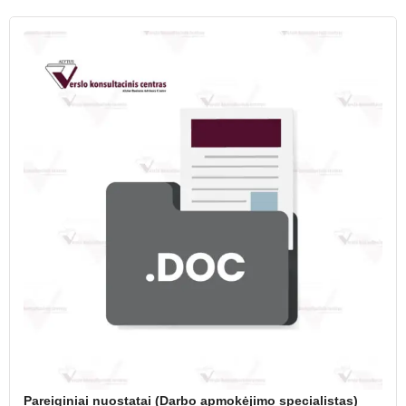
Pareiginiai nuostatai (Darbo apmokėjimo specialistas)