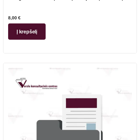
8,00
€
Į krepšelį