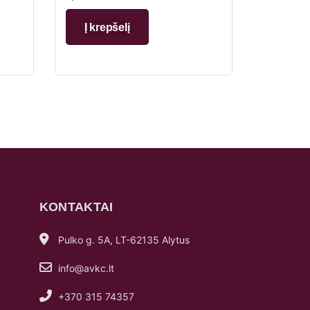
Į krepšelį
KONTAKTAI
Pulko g. 5A, LT-62135 Alytus
info@avkc.lt
+370 315 74357