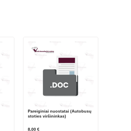
Pareiginiai nuostatai (Autobusų
stoties viršininkas)
8,00
€