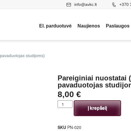
info@avkc.lt
+370 
El. parduotuvė
Naujienos
Paslaugos
s pavaduotojas studijoms)
Pareiginiai nuostatai 
pavaduotojas studijo
8,00
€
Į krepšelį
SKU
PN-020