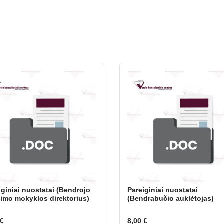
iginiai nuostatai (Bendrojo
Pareiginiai nuostatai
nimo mokyklos direktorius)
(Bendrabučio auklėtojas)
€
8,00
€