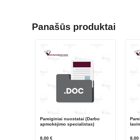
Panašūs produktai
Pareiginiai nuostatai (Darbo
Pare
apmokėjimo specialistas)
lavi
8,00
€
8,00