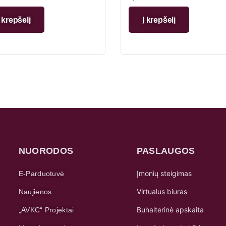
Į krepšelį
Į krepšelį
NUORODOS
PASLAUGOS
Įmonių steigimas
E-Parduotuvė
Virtualus biuras
Naujienos
Buhalterinė apskaita
„AVKC“ Projektai