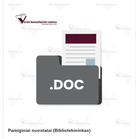
Pareiginiai nuostatai (Bibliotekininkas)