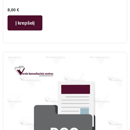
8,00
€
Į krepšelį