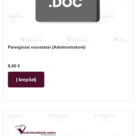
Pareiginiai nuostatai (Administratorė)
8,00
€
Į krepšelį