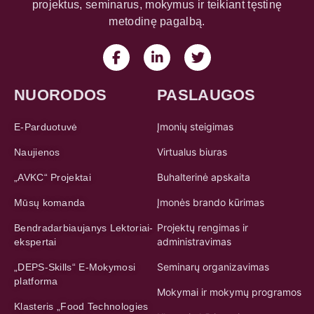
projektus, seminarus, mokymus ir teikiant tęstinę
metodinę pagalbą.
NUORODOS
PASLAUGOS
Įmonių steigimas
E-Parduotuvė
Virtualus biuras
Naujienos
Buhalterinė apskaita
„AVKC“ Projektai
Įmonės brando kūrimas
Mūsų komanda
Projektų rengimas ir
Bendradarbiaujanys Lektoriai-
administravimas
ekspertai
Seminarų organizavimas
„DEPS-Skills“ E-Mokymosi
platforma
Mokymai ir mokymų programos
Klasteris „Food Technologies