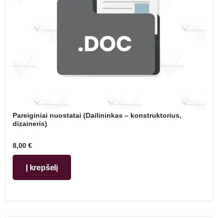
Pareiginiai nuostatai (Dailininkas – konstruktorius,
dizaineris)
8,00
€
Į krepšelį