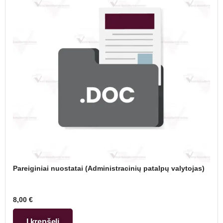
Pareiginiai nuostatai (Administracinių patalpų valytojas)
8,00
€
Į krepšelį