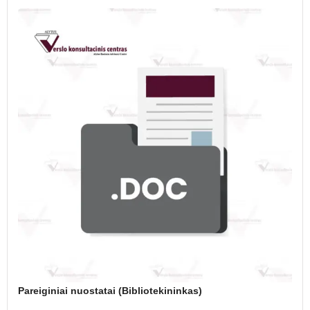
Pareiginiai nuostatai (Bibliotekininkas)