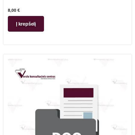
8,00
€
Į krepšelį