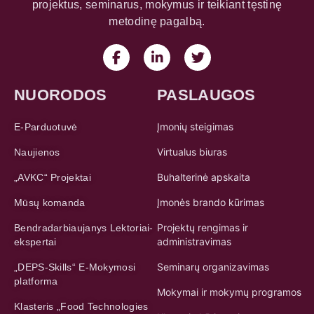
projektus, seminarus, mokymus ir teikiant tęstinę
metodinę pagalbą.
NUORODOS
PASLAUGOS
Įmonių steigimas
E-Parduotuvė
Virtualus biuras
Naujienos
Buhalterinė apskaita
„AVKC“ Projektai
Įmonės brando kūrimas
Mūsų komanda
Projektų rengimas ir
Bendradarbiaujanys Lektoriai-
administravimas
ekspertai
Seminarų organizavimas
„DEPS-Skills“ E-Mokymosi
platforma
Mokymai ir mokymų programos
Klasteris „Food Technologies