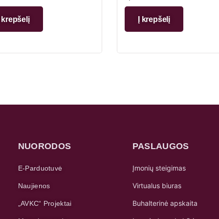
Į krepšelį
Į krepšelį
NUORODOS
PASLAUGOS
Įmonių steigimas
E-Parduotuvė
Virtualus biuras
Naujienos
Buhalterinė apskaita
„AVKC“ Projektai