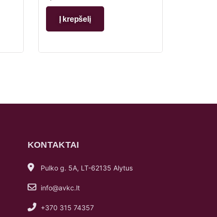
Į krepšelį
KONTAKTAI
Pulko g. 5A, LT-62135 Alytus
info@avkc.lt
+370 315 74357