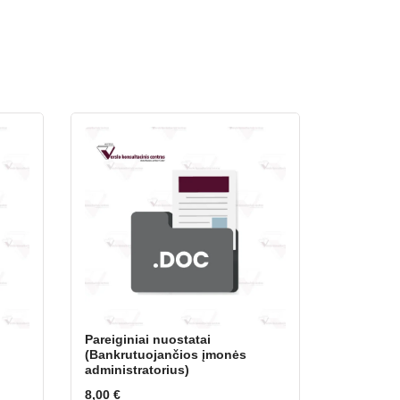
Pareiginiai nuostatai
(Bankrutuojančios įmonės
administratorius)
8,00
€