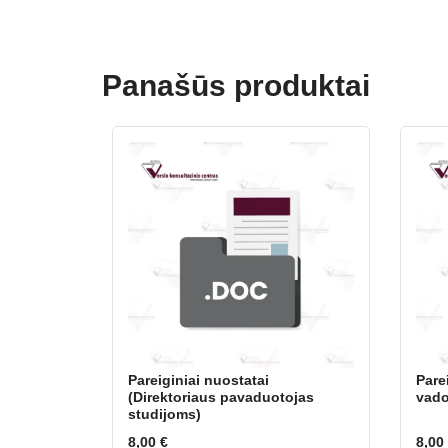
Panašūs produktai
Pareiginiai nuostatai
Pare
(Direktoriaus pavaduotojas
vado
studijoms)
8,00
€
8,00