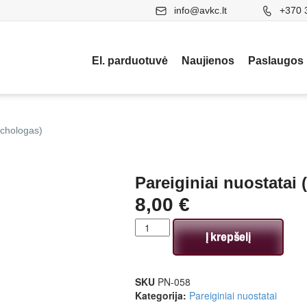
info@avkc.lt
+370 
El. parduotuvė
Naujienos
Paslaugos
ichologas)
Pareiginiai nuostatai
8,00
€
Į krepšelį
SKU
PN-058
Kategorija:
Pareiginiai nuostatai