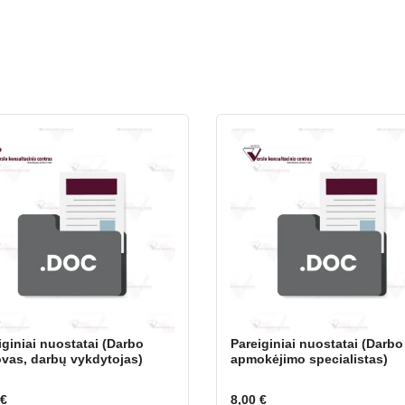
iginiai nuostatai (Darbo
Pareiginiai nuostatai (Darbo
vas, darbų vykdytojas)
apmokėjimo specialistas)
€
8,00
€