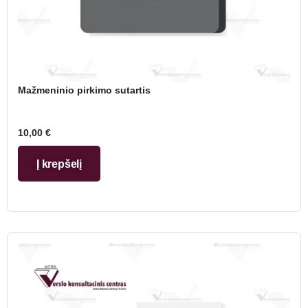
Mažmeninio pirkimo sutartis
10,00
€
Į krepšelį