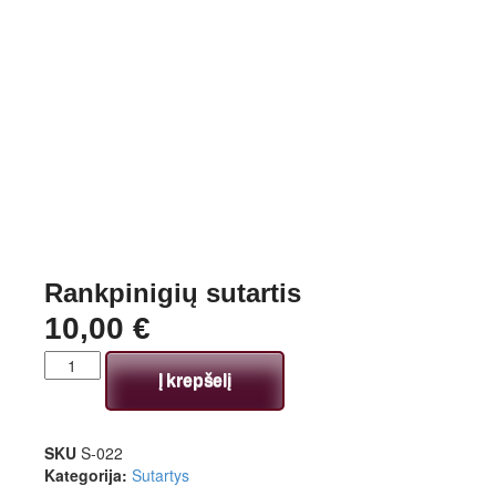
Rankpinigių sutartis
10,00
€
Į krepšelį
SKU
S-022
Kategorija:
Sutartys