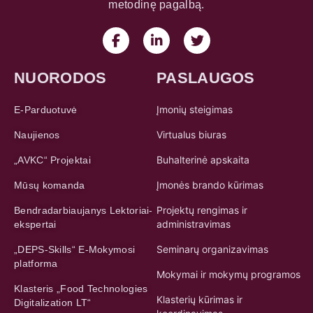
metodinę pagalbą.
NUORODOS
PASLAUGOS
Įmonių steigimas
E-Parduotuvė
Virtualus biuras
Naujienos
Buhalterinė apskaita
„AVKC“ Projektai
Įmonės brando kūrimas
Mūsų komanda
Projektų rengimas ir
Bendradarbiaujanys Lektoriai-
administravimas
ekspertai
Seminarų organizavimas
„DEPS-Skills“ E-Mokymosi
platforma
Mokymai ir mokymų programos
Klasteris „Food Technologies
Klasterių kūrimas ir
Digitalization LT“