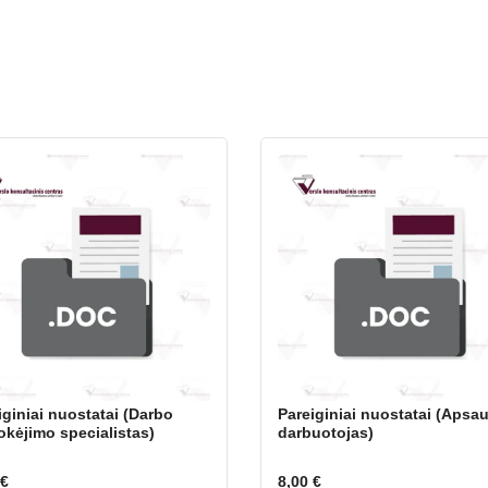
iginiai nuostatai (Darbo
Pareiginiai nuostatai (Apsa
kėjimo specialistas)
darbuotojas)
€
8,00
€