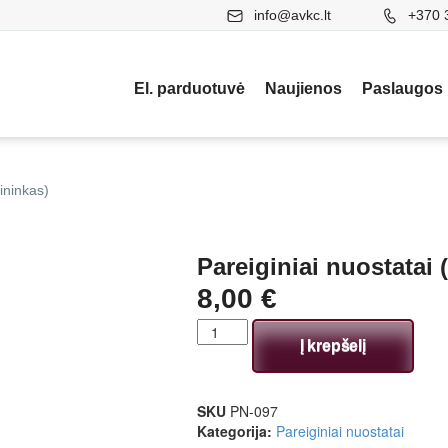
info@avkc.lt
+370 
El. parduotuvė
Naujienos
Paslaugos
ininkas)
Pareiginiai nuostatai 
8,00
€
Į krepšelį
SKU
PN-097
Kategorija:
Pareiginiai nuostatai