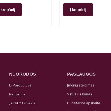
Į krepšelį
Į krepšelį
NUORODOS
PASLAUGOS
Įmonių steigimas
E-Parduotuvė
Virtualus biuras
Naujienos
Buhalterinė apskaita
„AVKC“ Projektai