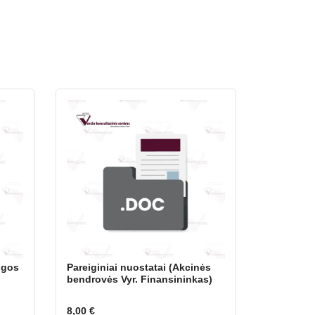
ugos
Pareiginiai nuostatai (Akcinės
bendrovės Vyr. Finansininkas)
8,00
€