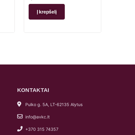
Į krepšelį
KONTAKTAI
Pulko g. 5A, LT-62135 Alytus
info@avkc.lt
+370 315 74357