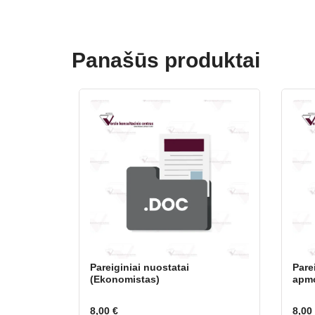
Panašūs produktai
Pareiginiai nuostatai
Pare
(Ekonomistas)
apmo
8,00
€
8,00